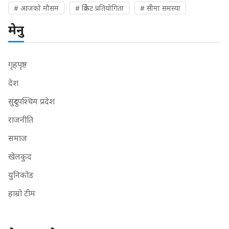
# आजको मौसम
# क्रिकेट प्रतियोगिता
# सीमा समस्या
मेनु
गृहपृष्ठ
देश
सुदुरपश्चिम प्रदेश
राजनीति
समाज
खेलकुद
युनिकोड
हाम्रो टीम