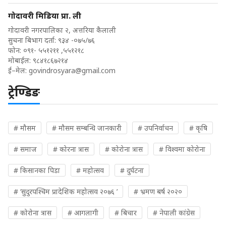
गोदावरी मिडिया प्रा. ली
गोदावरी नगरपालिका २, अत्तरिया कैलाली
सुचना बिभाग दर्ता: ९३४ -०७५/७६
फोन: ०९१- ५५१२११ ,५५१२१८
मोबाईल: ९८४१८६७२१४
ई–मेल:
govindrosyara@gmail.com
ट्रेण्डिङ
# मौसम
# मौसम सम्बन्धि जानकारी
# उपनिर्वाचन
# कृषि
# समाज
# कोरना त्रास
# कोरोना त्रास
# विश्वमा कोरोना
# किसानका पिडा
# महोत्सव
# दुर्घटना
# ‘सुदुरपश्चिम प्रादेशिक महोत्सव २०७६ ’
# भ्रमण बर्ष २०२०
# कोरोना त्रास
# आगलागी
# बिचार
# नेपाली कांग्रेस