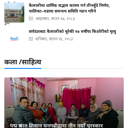
कैलालीमा धार्मिक सद्भाव कायम गर्न तीनबुँदे निर्णय,
पालिका–वडामा समन्वय समिति गठन गरिने
आइतबार, साउन १७, २०८३
सर्पदंशबाट कैलालीको चुरेकी १७ वर्षीया किशोरीको मृत्यु
शनिबार, साउन १६, २०८३
कला /साहित्य
पद्म प्रभात प्रतिष्ठान धनगढीद्वारा तीन नयाँ पुरस्कार