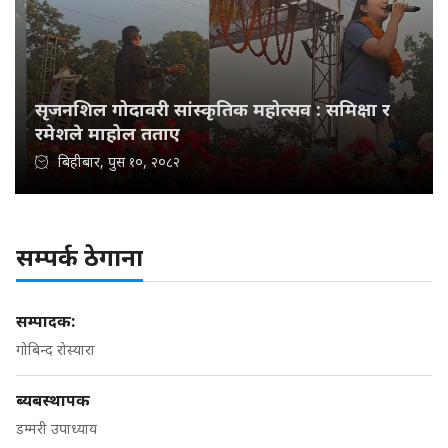
सृजनशिल गोदावरी सांस्कृतिक महोत्सव : समिक्षा र
रमेशले माहोल तताए
बिहीबार, पुस १०, २०८२
सम्पर्क ठेगाना
सम्पादक:
गोबिन्द रोस्यारा
ब्यबस्थापक
डम्मरी उपाध्याय