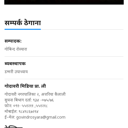
सम्पर्क ठेगाना
सम्पादक:
गोबिन्द रोस्यारा
ब्यबस्थापक
डम्मरी उपाध्याय
गोदावरी मिडिया प्रा. ली
गोदावरी नगरपालिका २, अत्तरिया कैलाली
सुचना बिभाग दर्ता: ९३४ -०७५/७६
फोन: ०९१- ५५१२११ ,५५१२१८
मोबाईल: ९८४१८६७२१४
ई–मेल:
govindrosyara@gmail.com