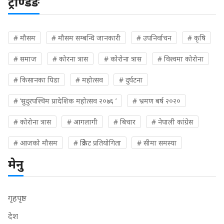
ट्रेण्डिङ
# मौसम
# मौसम सम्बन्धि जानकारी
# उपनिर्वाचन
# कृषि
# समाज
# कोरना त्रास
# कोरोना त्रास
# विश्वमा कोरोना
# किसानका पिडा
# महोत्सव
# दुर्घटना
# ‘सुदुरपश्चिम प्रादेशिक महोत्सव २०७६ ’
# भ्रमण बर्ष २०२०
# कोरोना त्रास
# आगलागी
# बिचार
# नेपाली कांग्रेस
# आजको मौसम
# क्रिकेट प्रतियोगिता
# सीमा समस्या
मेनु
गृहपृष्ठ
देश