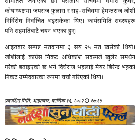
समितिले जनाएको छ। यसअघि सचिवमा धर्मसिं कुँवर,
कोषाध्यक्षमा जयराज फुलारा र सह–सचिवमा हेमन्तराज जोशी
निर्विरोध निर्वाचित भइसकेका थिए। कार्यसमिति सदस्यहरू
पनि सहमतिबाटै चयन भएका हुन्।
आइतबार सम्पन्न मतदानमा ३ सय २५ मत खसेको थियो।
जोशीलाई कांग्रेस निकट अधिकांश सदस्यले खुलेर समर्थन
गरेको बताइएको छ भने दिर्घराज भट्टलाई मेयर बिरेन्द्र भट्टको
निकट उम्मेदवारका रूपमा चर्चा गरिएको थियो।
प्रकाशित मिति: आइतबार, कात्तिक १६, २०८२
१७:१४