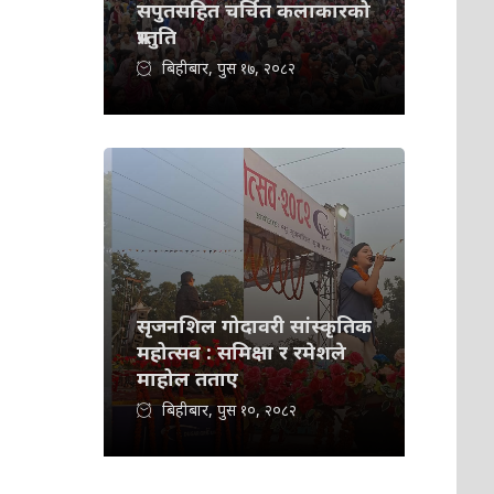
सपुतसहित चर्चित कलाकारको
प्रस्तुति
बिहीबार, पुस १७, २०८२
सृजनशिल गोदावरी सांस्कृतिक
महोत्सव : समिक्षा र रमेशले
माहोल तताए
बिहीबार, पुस १०, २०८२