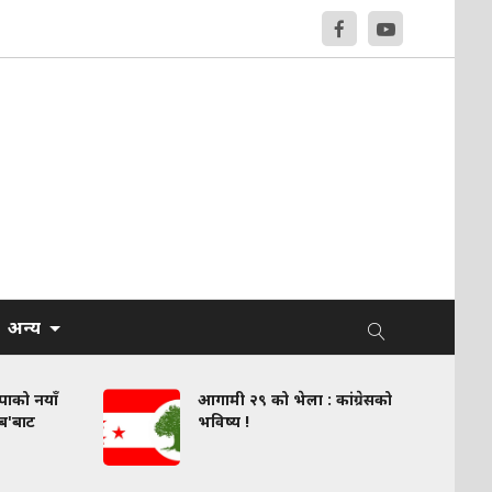
अन्य
वपाको नयाँ
आगामी २९ को भेला : कांग्रेसको
लब'बाट
भविष्य !