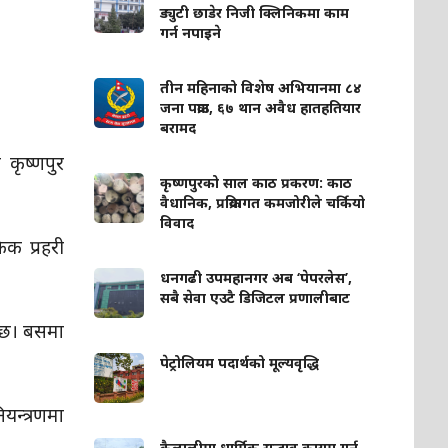
ड्युटी छाडेर निजी क्लिनिकमा काम
गर्न नपाइने
तीन महिनाको विशेष अभियानमा ८४
जना पक्राउ, ६७ थान अवैध हातहतियार
बरामद
 कृष्णपुर
कृष्णपुरको साल काठ प्रकरण: काठ
वैधानिक, प्रक्रियागत कमजोरीले चर्कियो
विवाद
िक प्रहरी
धनगढी उपमहानगर अब ‘पेपरलेस’,
सबै सेवा एउटै डिजिटल प्रणालीबाट
ो छ। बसमा
पेट्रोलियम पदार्थको मूल्यवृद्धि
ियन्त्रणमा
कैलालीमा धार्मिक सद्भाव कायम गर्न