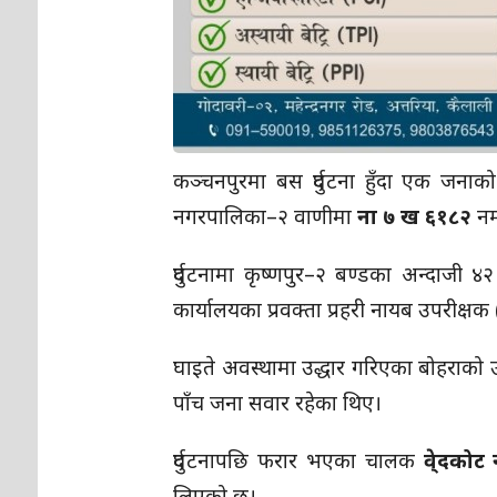
कञ्चनपुरमा बस दुर्घटना हुँदा एक जनाको 
नगरपालिका–२ वाणीमा
ना ७ ख ६१८२
नम
दुर्घटनामा कृष्णपुर–२ बण्डका अन्दाजी ४
कार्यालयका प्रवक्ता प्रहरी नायब उपरीक्ष
घाइते अवस्थामा उद्धार गरिएका बोहराको 
पाँच जना सवार रहेका थिए।
दुर्घटनापछि फरार भएका चालक
वे्दकोट
लिएको छ।