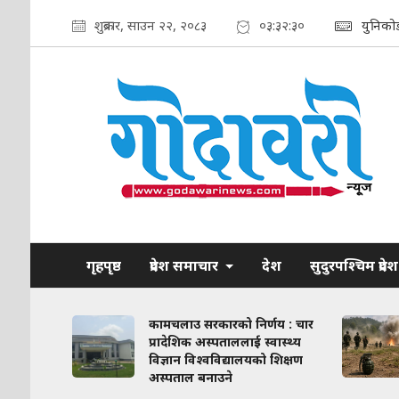
शुक्रबार, साउन २२, २०८३
०३:३२:३१
युनिको
गृहपृष्ठ
प्रदेश समाचार
देश
सुदुरपश्चिम प्रदेश
ाव कायम
कामचलाउ सरकारको निर्णय : चार
लिका–
प्रादेशिक अस्पताललाई स्वास्थ्य
ठन गरिने
विज्ञान विश्वविद्यालयको शिक्षण
अस्पताल बनाउने