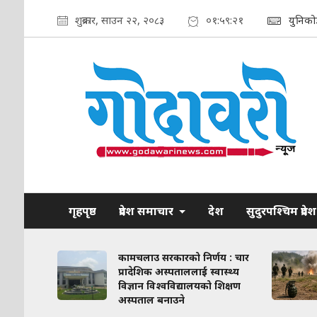
शुक्रबार, साउन २२, २०८३
०१:५९:२२
युनिको
गृहपृष्ठ
प्रदेश समाचार
देश
सुदुरपश्चिम प्रदेश
ाव कायम
कामचलाउ सरकारको निर्णय : चार
लिका–
प्रादेशिक अस्पताललाई स्वास्थ्य
ठन गरिने
विज्ञान विश्वविद्यालयको शिक्षण
अस्पताल बनाउने