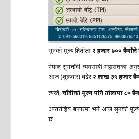
सुनको मूल्य प्रतितोला
२ हजार ७०० रुपैयाँले व
नेपाल सुनचाँदी व्यवसायी महासंघका अनुस
आज (शुक्रवार) बढेर
२ लाख ३९ हजार रुपैय
त्यस्तै,
चाँदीको मूल्य पनि तोलामा ८० रुपैया
अन्तर्राष्ट्रिय बजारमा भने आज सुनको मूल
छ।