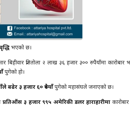
ृद्धि
भएको छ।
ार बिहीवार प्रतितोला २ लाख ३६ हजार ३०० रुपैयाँमा कारोबार
ाँ
पुगेको हो।
ँले बढेर ३ हजार ६० रुपैयाँ
पुगेको महासंघले जनाएको छ।
्य
प्रतिऔंस ३ हजार ९९५ अमेरिकी डलर हाराहारीमा
कारोबार