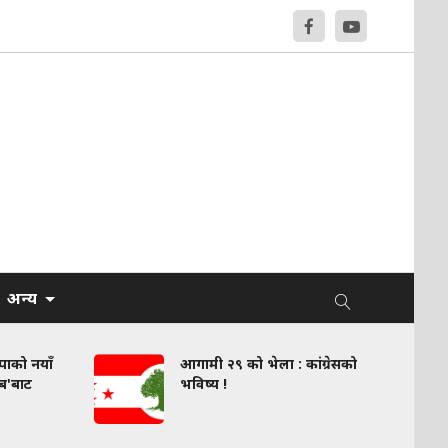
अन्य
वपाको नयाँ
आगामी २९ को भेला : कांग्रेसको
लब'बाट
भविष्य !