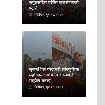
सपुतसहित चर्चित कलाकारको
प्रस्तुति
बिहीबार, पुस १७, २०८२
सृजनशिल गोदावरी सांस्कृतिक
महोत्सव : समिक्षा र रमेशले
माहोल तताए
बिहीबार, पुस १०, २०८२