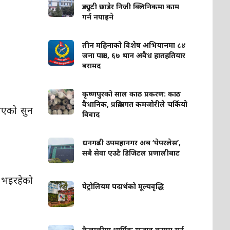
ड्युटी छाडेर निजी क्लिनिकमा काम
गर्न नपाइने
तीन महिनाको विशेष अभियानमा ८४
जना पक्राउ, ६७ थान अवैध हातहतियार
बरामद
कृष्णपुरको साल काठ प्रकरण: काठ
वैधानिक, प्रक्रियागत कमजोरीले चर्कियो
 भएको सुन
विवाद
धनगढी उपमहानगर अब ‘पेपरलेस’,
सबै सेवा एउटै डिजिटल प्रणालीबाट
 भइरहेको
पेट्रोलियम पदार्थको मूल्यवृद्धि
कैलालीमा धार्मिक सद्भाव कायम गर्न