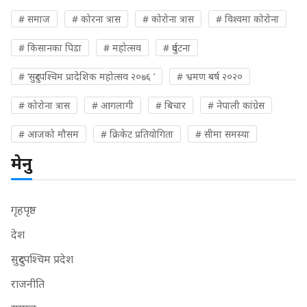
# समाज
# कोरना त्रास
# कोरोना त्रास
# विश्वमा कोरोना
# किसानका पिडा
# महोत्सव
# दुर्घटना
# ‘सुदुरपश्चिम प्रादेशिक महोत्सव २०७६ ’
# भ्रमण बर्ष २०२०
# कोरोना त्रास
# आगलागी
# बिचार
# नेपाली कांग्रेस
# आजको मौसम
# क्रिकेट प्रतियोगिता
# सीमा समस्या
मेनु
गृहपृष्ठ
देश
सुदुरपश्चिम प्रदेश
राजनीति