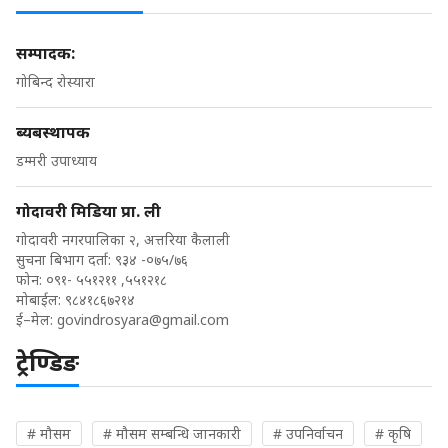
सम्पादक:
गोबिन्द रोस्यारा
ब्यबस्थापक
डम्मरी उपाध्याय
गोदावरी मिडिया प्रा. ली
गोदावरी नगरपालिका २, अत्तरिया कैलाली
सुचना बिभाग दर्ता: ९३४ -०७५/७६
फोन: ०९१- ५५१२११ ,५५१२१८
मोबाईल: ९८४१८६७२१४
ई–मेल:
govindrosyara@gmail.com
ट्रेण्डिङ
# मौसम
# मौसम सम्बन्धि जानकारी
# उपनिर्वाचन
# कृषि