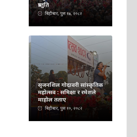
प्रस्तुति
बिहीबार, पुस १७, २०८२
सृजनशिल गोदावरी सांस्कृतिक
महोत्सव : समिक्षा र रमेशले
माहोल तताए
बिहीबार, पुस १०, २०८२