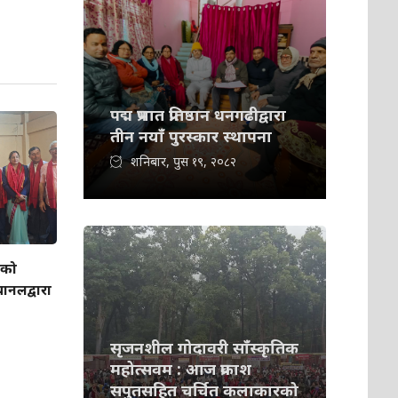
पद्म प्रभात प्रतिष्ठान धनगढीद्वारा
तीन नयाँ पुरस्कार स्थापना
शनिबार, पुस १९, २०८२
ीको
यानलद्वारा
सृजनशील गोदावरी साँस्कृतिक
महोत्सवम : आज प्रकाश
सपुतसहित चर्चित कलाकारको