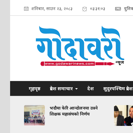
शनिबार, साउन २३, २०८३
०३:३१:०४
युनि
गृहपृष्ठ
प्रदेश समाचार
देश
सुदुरपश्चिम प्रदेश
रकरण:
भदौमा फेरि आन्दोलनमा उत्रने
त
शिक्षक महासंघको निर्णय
द