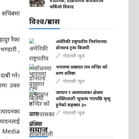
वैधानिक, प्रक्रियागत कमजोरीले
चर्कियो विवाद
ो सचिबमा
विश्व/प्रबास
ादुर रैका
अमेरिकी राष्ट्रपतीय निर्वाचनमा
डोनाल्ड ट्रम्प बिजयी
 भण्डारी ,
गोदावरी न्युज
भारतमा प्रख्यात राम मन्दिर को
प्राण प्रतिष्ठा
दाबी गरे।
गोदावरी न्युज
ममा उक्त
जापान र आसपासका क्षेत्रमा
शक्तिशाली भूकम्प गएपछि मृत्यु
हुनेको सङ्ख्या ३०
त्पादनका
गोदावरी न्युज
त्पादनलाई
समाज
him Media