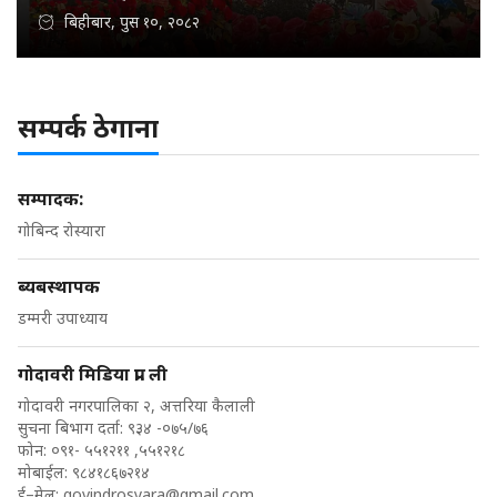
बिहीबार, पुस १०, २०८२
सम्पर्क ठेगाना
सम्पादक:
गोबिन्द रोस्यारा
ब्यबस्थापक
डम्मरी उपाध्याय
गोदावरी मिडिया प्रा. ली
गोदावरी नगरपालिका २, अत्तरिया कैलाली
सुचना बिभाग दर्ता: ९३४ -०७५/७६
फोन: ०९१- ५५१२११ ,५५१२१८
मोबाईल: ९८४१८६७२१४
ई–मेल:
govindrosyara@gmail.com