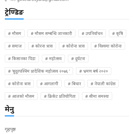
ट्रेण्डिङ
# मौसम
# मौसम सम्बन्धि जानकारी
# उपनिर्वाचन
# कृषि
# समाज
# कोरना त्रास
# कोरोना त्रास
# विश्वमा कोरोना
# किसानका पिडा
# महोत्सव
# दुर्घटना
# ‘सुदुरपश्चिम प्रादेशिक महोत्सव २०७६ ’
# भ्रमण बर्ष २०२०
# कोरोना त्रास
# आगलागी
# बिचार
# नेपाली कांग्रेस
# आजको मौसम
# क्रिकेट प्रतियोगिता
# सीमा समस्या
मेनु
गृहपृष्ठ