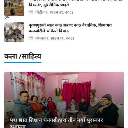
विस्फोट, दुई सैनिक घाइते
बिहीबार, साउन २१, २०८३
कृष्णपुरको साल काठ प्रकरण: काठ वैधानिक, प्रक्रियागत
कमजोरीले चर्कियो विवाद
मंगलबार, साउन १९, २०८३
कला /साहित्य
पद्म प्रभात प्रतिष्ठान धनगढीद्वारा तीन नयाँ पुरस्कार
स्थापना