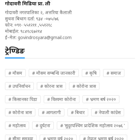
गोदावरी मिडिया प्रा. ली
गोदावरी नगरपालिका २, अत्तरिया कैलाली
सुचना बिभाग दर्ता: ९३४ -०७५/७६
फोन: ०९१- ५५१२११ ,५५१२१८
मोबाईल: ९८४१८६७२१४
ई–मेल:
govindrosyara@gmail.com
ट्रेण्डिङ
# मौसम
# मौसम सम्बन्धि जानकारी
# कृषि
# समाज
# उपनिर्वाचन
# कोरना त्रास
# कोरोना त्रास
# किसानका पिडा
# विश्वमा कोरोना
# भ्रमण बर्ष २०२०
# कोरोना त्रास
# आगलागी
# बिचार
# नेपाली कांग्रेस
# महोत्सव
# दुर्घटना
# ‘सुदुरपश्चिम प्रादेशिक महोत्सव २०७६ ’
# सीमा समस्या
# भ्रमण वर्ष २०२०
# नेपाल भ्रमण बर्ष २०२०