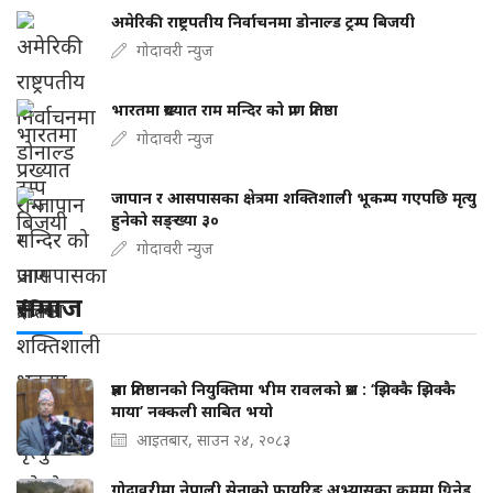
अमेरिकी राष्ट्रपतीय निर्वाचनमा डोनाल्ड ट्रम्प बिजयी
गोदावरी न्युज
भारतमा प्रख्यात राम मन्दिर को प्राण प्रतिष्ठा
गोदावरी न्युज
जापान र आसपासका क्षेत्रमा शक्तिशाली भूकम्प गएपछि मृत्यु
हुनेको सङ्ख्या ३०
गोदावरी न्युज
समाज
प्रज्ञा प्रतिष्ठानको नियुक्तिमा भीम रावलको प्रश्न : ‘झिक्कै झिक्कै
माया’ नक्कली साबित भयो
आइतबार, साउन २४, २०८३
गोदावरीमा नेपाली सेनाको फायरिङ अभ्यासका क्रममा ग्रिनेड