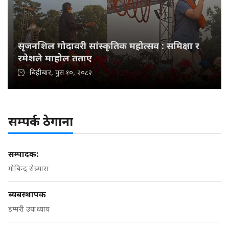
सृजनशिल गोदावरी सांस्कृतिक महोत्सव : समिक्षा र
रमेशले माहोल तताए
बिहीबार, पुस १०, २०८२
सम्पर्क ठेगाना
सम्पादक:
गोबिन्द रोस्यारा
ब्यबस्थापक
डम्मरी उपाध्याय