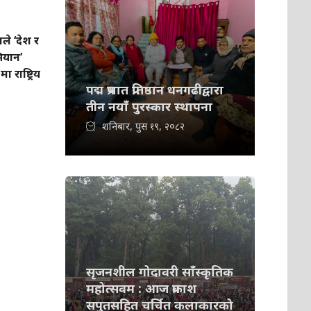
ाले ‘देश र
ियान’
 राष्ट्रिय
पद्म प्रभात प्रतिष्ठान धनगढीद्वारा
तीन नयाँ पुरस्कार स्थापना
शनिबार, पुस १९, २०८२
सृजनशील गोदावरी साँस्कृतिक
महोत्सवम : आज प्रकाश
सपुतसहित चर्चित कलाकारको