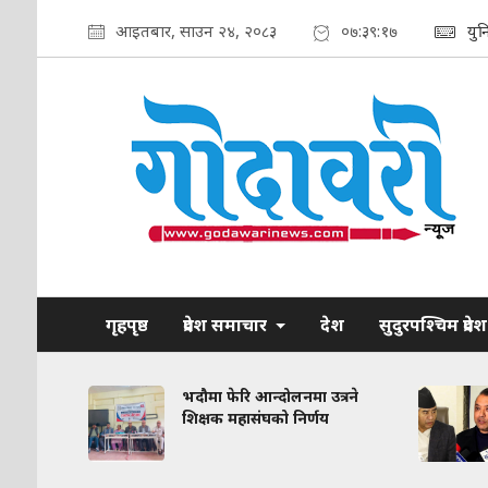
आइतबार, साउन २४, २०८३
०७:३९:१८
युन
गृहपृष्ठ
प्रदेश समाचार
देश
सुदुरपश्चिम प्रदेश
रकरण:
भदौमा फेरि आन्दोलनमा उत्रने
त
शिक्षक महासंघको निर्णय
द