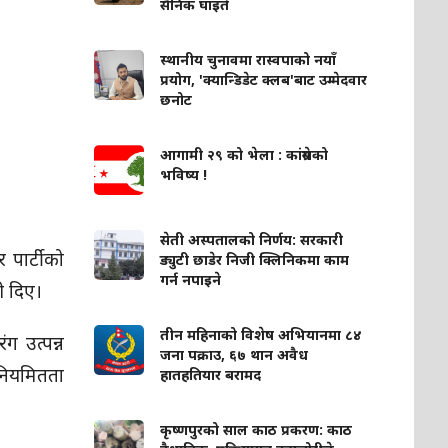
सैनिक घाइते
स्थानीय चुनावमा रास्वपाको नयाँ
प्रयोग, 'क्यान्डिडेट क्लब'बाट उम्मेदवार
छनोट
आगामी २९ को भेला : कांग्रेसको
भविष्य !
सेती अस्पतालको निर्णय: सरकारी
 पार्टीको
ड्युटी छाडेर निजी क्लिनिकमा काम
गर्न नपाइने
ी दिए।
तीन महिनाको विशेष अभियानमा ८४
ग उत्पन्न
जना पक्राउ, ६७ थान अवैध
अनियमितता
हातहतियार बरामद
कृष्णपुरको साल काठ प्रकरण: काठ