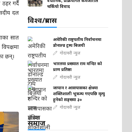
वैधानिक, प्रक्रियागत कमजोरीले
ठहर गर्दै
चर्कियो विवाद
 संसदीय दल
विश्व/प्रबास
उपाका सात
अमेरिकी राष्ट्रपतीय निर्वाचनमा
डोनाल्ड ट्रम्प बिजयी
विपक्षमा
गोदावरी न्युज
ा छन्।
भारतमा प्रख्यात राम मन्दिर को
प्राण प्रतिष्ठा
गोदावरी न्युज
जापान र आसपासका क्षेत्रमा
शक्तिशाली भूकम्प गएपछि मृत्यु
हुनेको सङ्ख्या ३०
गोदावरी न्युज
समाज