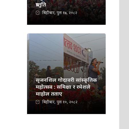
प्रस्तुति
बिहीबार, पुस १७, २०८२
सृजनशिल गोदावरी सांस्कृतिक
महोत्सव : समिक्षा र रमेशले
माहोल तताए
बिहीबार, पुस १०, २०८२