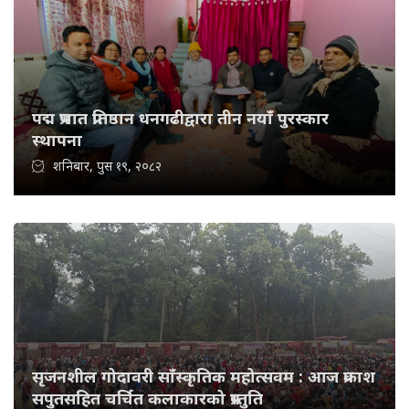
पद्म प्रभात प्रतिष्ठान धनगढीद्वारा तीन नयाँ पुरस्कार
स्थापना
शनिबार, पुस १९, २०८२
सृजनशील गोदावरी साँस्कृतिक महोत्सवम : आज प्रकाश
सपुतसहित चर्चित कलाकारको प्रस्तुति