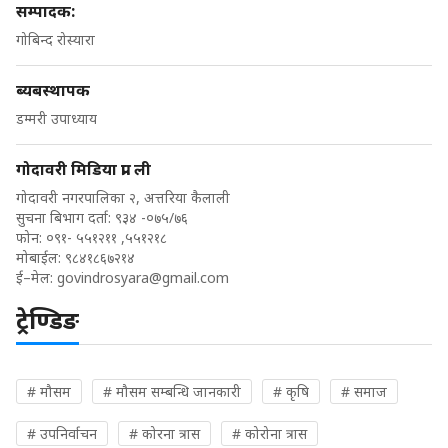
सम्पादक:
गोबिन्द रोस्यारा
ब्यबस्थापक
डम्मरी उपाध्याय
गोदावरी मिडिया प्रा. ली
गोदावरी नगरपालिका २, अत्तरिया कैलाली
सुचना बिभाग दर्ता: ९३४ -०७५/७६
फोन: ०९१- ५५१२११ ,५५१२१८
मोबाईल: ९८४१८६७२१४
ई–मेल:
govindrosyara@gmail.com
ट्रेण्डिङ
# मौसम
# मौसम सम्बन्धि जानकारी
# कृषि
# समाज
# उपनिर्वाचन
# कोरना त्रास
# कोरोना त्रास