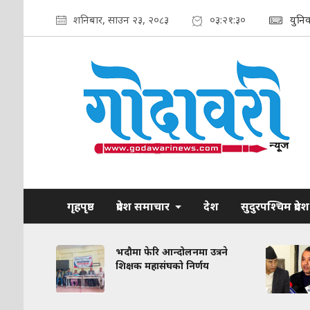
शनिबार, साउन २३, २०८३
०३:२१:३१
युनि
गृहपृष्ठ
प्रदेश समाचार
देश
सुदुरपश्चिम प्रदेश
रकरण:
भदौमा फेरि आन्दोलनमा उत्रने
त
शिक्षक महासंघको निर्णय
द