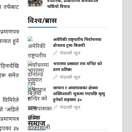
वैधानिक, प्रक्रियागत कमजोरीले
 तर्फबाट
चर्कियो विवाद
विश्व/प्रबास
्रमाणपत्र
अमेरिकी राष्ट्रपतीय निर्वाचनमा
आयात हुने
डोनाल्ड ट्रम्प बिजयी
गोदावरी न्युज
भारतमा प्रख्यात राम मन्दिर को
महिनादेखि
प्राण प्रतिष्ठा
हरू समेत
गोदावरी न्युज
जापान र आसपासका क्षेत्रमा
शक्तिशाली भूकम्प गएपछि मृत्यु
 घिमिरेले
हुनेको सङ्ख्या ३०
गोदावरी न्युज
ो ‘अहिले
्रमाणपत्र
समाज
याइएका ३४