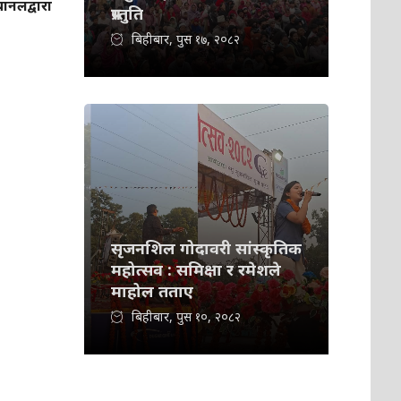
यानलद्वारा
प्रस्तुति
बिहीबार, पुस १७, २०८२
सृजनशिल गोदावरी सांस्कृतिक
महोत्सव : समिक्षा र रमेशले
माहोल तताए
बिहीबार, पुस १०, २०८२