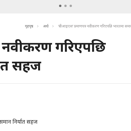
गृहपृष्ठ
अर्थ
‘बीआइएस’ प्रमाणपत्र नवीकरण गरिएपछि भारतमा समान
्र नवीकरण गरिएपछि
यात सहज