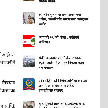
सैनिक घाइते
स्थानीय चुनावमा रास्वपाको नयाँ
प्रयोग, 'क्यान्डिडेट क्लब'बाट उम्मेदवार
छनोट
आगामी २९ को भेला : कांग्रेसको
भविष्य !
 ‘बीआईएस’
सेती अस्पतालको निर्णय: सरकारी
भण्डारीले
ड्युटी छाडेर निजी क्लिनिकमा काम
गर्न नपाइने
तीन महिनाको विशेष अभियानमा ८४
स विषयमा
जना पक्राउ, ६७ थान अवैध
सहजीकरणका
हातहतियार बरामद
कृष्णपुरको साल काठ प्रकरण: काठ
्राप्ति,