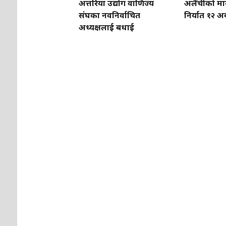
अत्तरिया उद्योग वाणिज्य
अलैँचीको मा
संघका नवनिर्वाचित
निर्यात १२ अर्
अध्यक्षलाई बधाई