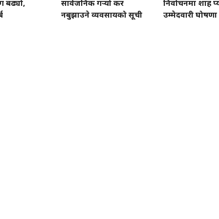
ग बढ्यो,
सार्वजनिक गर्‍यो कर
निर्वाचनमा शाह प्
ब
नबुझाउने व्यवसायको सूची
उम्मेदवारी घोषणा