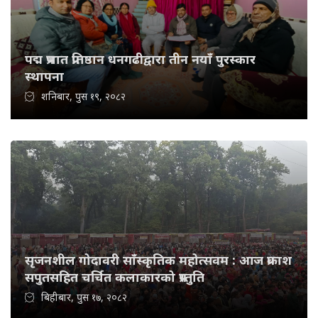
पद्म प्रभात प्रतिष्ठान धनगढीद्वारा तीन नयाँ पुरस्कार
स्थापना
शनिबार, पुस १९, २०८२
सृजनशील गोदावरी साँस्कृतिक महोत्सवम : आज प्रकाश
सपुतसहित चर्चित कलाकारको प्रस्तुति
बिहीबार, पुस १७, २०८२