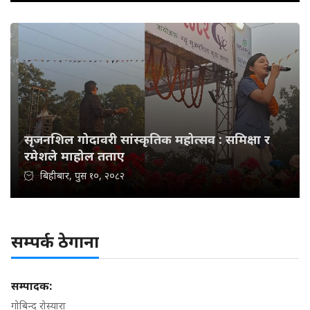
सृजनशिल गोदावरी सांस्कृतिक महोत्सव : समिक्षा र
रमेशले माहोल तताए
बिहीबार, पुस १०, २०८२
सम्पर्क ठेगाना
सम्पादक:
गोबिन्द रोस्यारा