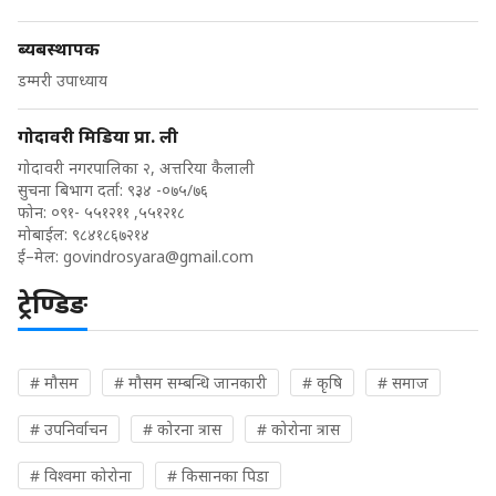
ब्यबस्थापक
डम्मरी उपाध्याय
गोदावरी मिडिया प्रा. ली
गोदावरी नगरपालिका २, अत्तरिया कैलाली
सुचना बिभाग दर्ता: ९३४ -०७५/७६
फोन: ०९१- ५५१२११ ,५५१२१८
मोबाईल: ९८४१८६७२१४
ई–मेल:
govindrosyara@gmail.com
ट्रेण्डिङ
# मौसम
# मौसम सम्बन्धि जानकारी
# कृषि
# समाज
# उपनिर्वाचन
# कोरना त्रास
# कोरोना त्रास
# विश्वमा कोरोना
# किसानका पिडा