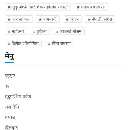
# ‘सुदुरपश्चिम प्रादेशिक महोत्सव २०७६ ’
# भ्रमण बर्ष २०२०
# कोरोना त्रास
# आगलागी
# बिचार
# नेपाली कांग्रेस
# महोत्सव
# दुर्घटना
# आजको मौसम
# क्रिकेट प्रतियोगिता
# सीमा समस्या
मेनु
गृहपृष्ठ
देश
सुदुरपश्चिम प्रदेश
राजनीति
समाज
खेलकुद