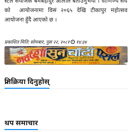
स्टल संयोजक बमबहादुर ओलीले बताउनुभयो । वाणिज्य संघ
को आयोजनामा विसं २०६५ देखि टीकापुर महोत्सव
आयोजना हुँदै आएको छ ।
प्रकाशित मिति: सोमबार, पुस २२, २०८१
१४:३४
प्रतिक्रिया दिनुहोस्
थप समाचार