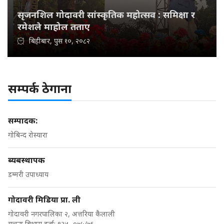
सृजनशिल गोदावरी सांस्कृतिक महोत्सव : समिक्षा र
रमेशले माहोल तताए
बिहीबार, पुस १०, २०८२
सम्पर्क ठेगाना
सम्पादक:
गोबिन्द रोस्यारा
ब्यबस्थापक
डम्मरी उपाध्याय
गोदावरी मिडिया प्रा. ली
गोदावरी नगरपालिका २, अत्तरिया कैलाली
सुचना बिभाग दर्ता: ९३४ -०७५/७६