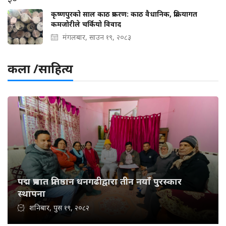
कृष्णपुरको साल काठ प्रकरण: काठ वैधानिक, प्रक्रियागत
कमजोरीले चर्कियो विवाद
मंगलबार, साउन १९, २०८३
कला /साहित्य
पद्म प्रभात प्रतिष्ठान धनगढीद्वारा तीन नयाँ पुरस्कार
स्थापना
शनिबार, पुस १९, २०८२