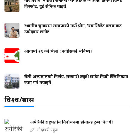
गोदावरीमा नेपाली सेनाको फायरिङ अभ्यासका क्रममा ग्रिनेड
विस्फोट, दुई सैनिक घाइते
स्थानीय चुनावमा रास्वपाको नयाँ प्रयोग, 'क्यान्डिडेट क्लब'बाट
उम्मेदवार छनोट
आगामी २९ को भेला : कांग्रेसको भविष्य !
सेती अस्पतालको निर्णय: सरकारी ड्युटी छाडेर निजी क्लिनिकमा
काम गर्न नपाइने
विश्व/प्रबास
अमेरिकी राष्ट्रपतीय निर्वाचनमा डोनाल्ड ट्रम्प बिजयी
गोदावरी न्युज