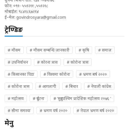
फोन: ०९१- ५५१२११ ,५५१२१८
मोबाईल: ९८४१८६७२१४
ई–मेल:
govindrosyara@gmail.com
ट्रेण्डिङ
# मौसम
# मौसम सम्बन्धि जानकारी
# कृषि
# समाज
# उपनिर्वाचन
# कोरना त्रास
# कोरोना त्रास
# किसानका पिडा
# विश्वमा कोरोना
# भ्रमण बर्ष २०२०
# कोरोना त्रास
# आगलागी
# बिचार
# नेपाली कांग्रेस
# महोत्सव
# दुर्घटना
# ‘सुदुरपश्चिम प्रादेशिक महोत्सव २०७६ ’
# सीमा समस्या
# भ्रमण वर्ष २०२०
# नेपाल भ्रमण बर्ष २०२०
मेनु