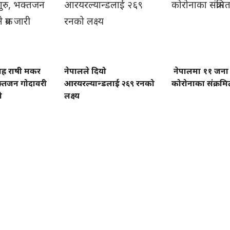
ह्र राषी मकर
नेपालले दियो
नेपालमा ११ जना
भक्तजन गोदावरी
आरयरल्यान्डलाई २६९ रनको
कोरोनाका संक्रम
ी
लक्ष्य