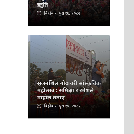
प्रस्तुति
बिहीबार, पुस १७, २०८२
सृजनशिल गोदावरी सांस्कृतिक
महोत्सव : समिक्षा र रमेशले
माहोल तताए
बिहीबार, पुस १०, २०८२