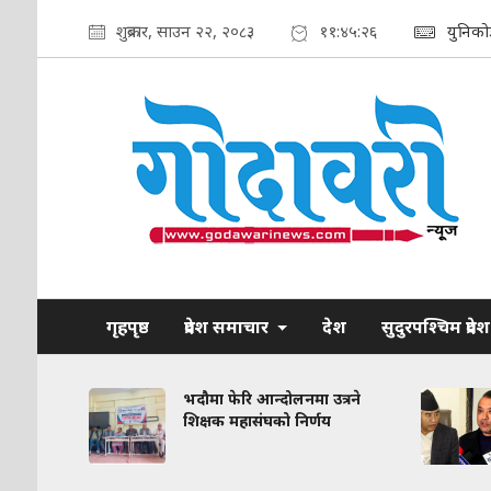
शुक्रबार, साउन २२, २०८३
११:४५:२७
युनिको
गृहपृष्ठ
प्रदेश समाचार
देश
सुदुरपश्चिम प्रदेश
रकरण:
भदौमा फेरि आन्दोलनमा उत्रने
त
शिक्षक महासंघको निर्णय
द