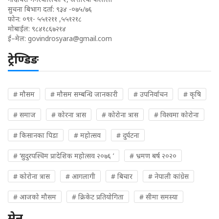
सुचना बिभाग दर्ता: ९३४ -०७५/७६
फोन: ०९१- ५५१२११ ,५५१२१८
मोबाईल: ९८४१८६७२१४
ई–मेल:
govindrosyara@gmail.com
ट्रेण्डिङ
# मौसम
# मौसम सम्बन्धि जानकारी
# उपनिर्वाचन
# कृषि
# समाज
# कोरना त्रास
# कोरोना त्रास
# विश्वमा कोरोना
# किसानका पिडा
# महोत्सव
# दुर्घटना
# ‘सुदुरपश्चिम प्रादेशिक महोत्सव २०७६ ’
# भ्रमण बर्ष २०२०
# कोरोना त्रास
# आगलागी
# बिचार
# नेपाली कांग्रेस
# आजको मौसम
# क्रिकेट प्रतियोगिता
# सीमा समस्या
मेनु