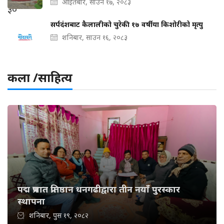
आइतबार, साउन १७, २०८३
सर्पदंशबाट कैलालीको चुरेकी १७ वर्षीया किशोरीको मृत्यु
शनिबार, साउन १६, २०८३
कला /साहित्य
पद्म प्रभात प्रतिष्ठान धनगढीद्वारा तीन नयाँ पुरस्कार
स्थापना
शनिबार, पुस १९, २०८२