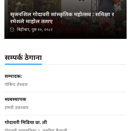
सृजनशिल गोदावरी सांस्कृतिक महोत्सव : समिक्षा र
रमेशले माहोल तताए
बिहीबार, पुस १०, २०८२
सम्पर्क ठेगाना
सम्पादक:
गोबिन्द रोस्यारा
ब्यबस्थापक
डम्मरी उपाध्याय
गोदावरी मिडिया प्रा. ली
गोदावरी नगरपालिका २, अत्तरिया कैलाली