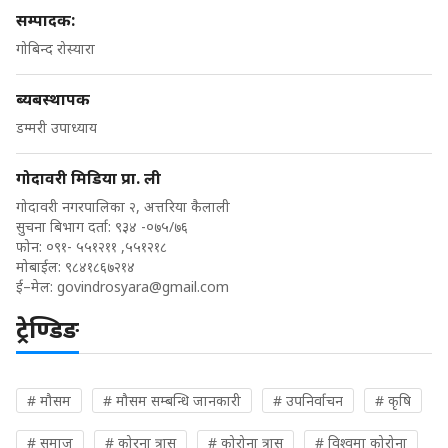
सम्पादक:
गोबिन्द रोस्यारा
ब्यबस्थापक
डम्मरी उपाध्याय
गोदावरी मिडिया प्रा. ली
गोदावरी नगरपालिका २, अत्तरिया कैलाली
सुचना बिभाग दर्ता: ९३४ -०७५/७६
फोन: ०९१- ५५१२११ ,५५१२१८
मोबाईल: ९८४१८६७२१४
ई–मेल:
govindrosyara@gmail.com
ट्रेण्डिङ
# मौसम
# मौसम सम्बन्धि जानकारी
# उपनिर्वाचन
# कृषि
# समाज
# कोरना त्रास
# कोरोना त्रास
# विश्वमा कोरोना