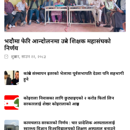
भदौमा फेरि आन्दोलनमा उत्रने शिक्षक महासंघको
निर्णय
शुक्रबार, साउन २२, २०८३
कांग्रेस संस्थापन इतरको भेलामा पूर्वसभापति देउवा पनि सहभागी
हुने
कोइराला निवासका लागि छुट्याइएको २ करोड फिर्ता लिन
सरकारलाई शेखर कोइरालाको आग्रह
कामचलाउ सरकारको निर्णय : चार प्रादेशिक अस्पताललाई
स्वास्थ्य विज्ञान विश्वविद्यालयको शिक्षण अस्पताल बनाउने