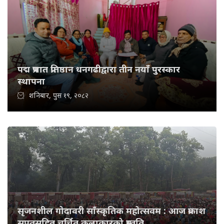
पद्म प्रभात प्रतिष्ठान धनगढीद्वारा तीन नयाँ पुरस्कार
स्थापना
शनिबार, पुस १९, २०८२
सृजनशील गोदावरी साँस्कृतिक महोत्सवम : आज प्रकाश
सपुतसहित चर्चित कलाकारको प्रस्तुति