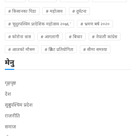
# किसानका पिडा
# महोत्सव
# दुर्घटना
# ‘सुदुरपश्चिम प्रादेशिक महोत्सव २०७६ ’
# भ्रमण बर्ष २०२०
# कोरोना त्रास
# आगलागी
# बिचार
# नेपाली कांग्रेस
# आजको मौसम
# क्रिकेट प्रतियोगिता
# सीमा समस्या
मेनु
गृहपृष्ठ
देश
सुदुरपश्चिम प्रदेश
राजनीति
समाज