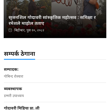
सृजनशिल गोदावरी सांस्कृतिक महोत्सव : समिक्षा र
रमेशले माहोल तताए
बिहीबार, पुस १०, २०८२
सम्पर्क ठेगाना
सम्पादक:
गोबिन्द रोस्यारा
ब्यबस्थापक
डम्मरी उपाध्याय
गोदावरी मिडिया प्रा. ली