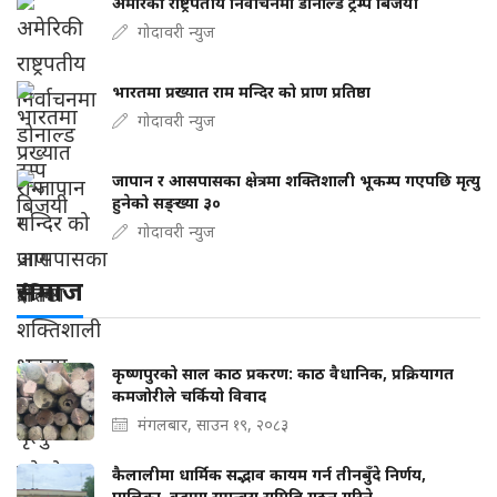
अमेरिकी राष्ट्रपतीय निर्वाचनमा डोनाल्ड ट्रम्प बिजयी
गोदावरी न्युज
भारतमा प्रख्यात राम मन्दिर को प्राण प्रतिष्ठा
गोदावरी न्युज
जापान र आसपासका क्षेत्रमा शक्तिशाली भूकम्प गएपछि मृत्यु
हुनेको सङ्ख्या ३०
गोदावरी न्युज
समाज
कृष्णपुरको साल काठ प्रकरण: काठ वैधानिक, प्रक्रियागत
कमजोरीले चर्कियो विवाद
मंगलबार, साउन १९, २०८३
कैलालीमा धार्मिक सद्भाव कायम गर्न तीनबुँदे निर्णय,
पालिका–वडामा समन्वय समिति गठन गरिने