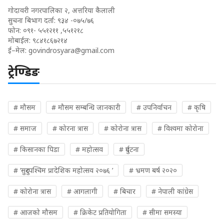
गोदावरी नगरपालिका २, अत्तरिया कैलाली
सुचना बिभाग दर्ता: ९३४ -०७५/७६
फोन: ०९१- ५५१२११ ,५५१२१८
मोबाईल: ९८४१८६७२१४
ई–मेल:
govindrosyara@gmail.com
ट्रेण्डिङ
# मौसम
# मौसम सम्बन्धि जानकारी
# उपनिर्वाचन
# कृषि
# समाज
# कोरना त्रास
# कोरोना त्रास
# विश्वमा कोरोना
# किसानका पिडा
# महोत्सव
# दुर्घटना
# ‘सुदुरपश्चिम प्रादेशिक महोत्सव २०७६ ’
# भ्रमण बर्ष २०२०
# कोरोना त्रास
# आगलागी
# बिचार
# नेपाली कांग्रेस
# आजको मौसम
# क्रिकेट प्रतियोगिता
# सीमा समस्या