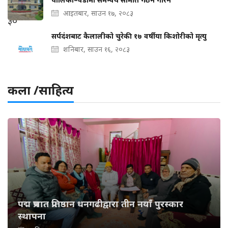
आइतबार, साउन १७, २०८३
सर्पदंशबाट कैलालीको चुरेकी १७ वर्षीया किशोरीको मृत्यु
शनिबार, साउन १६, २०८३
कला /साहित्य
पद्म प्रभात प्रतिष्ठान धनगढीद्वारा तीन नयाँ पुरस्कार
स्थापना