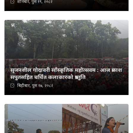
शनिबार, पुस १९, २०८२
सृजनशील गोदावरी साँस्कृतिक महोत्सवम : आज प्रकाश
सपुतसहित चर्चित कलाकारको प्रस्तुति
बिहीबार, पुस १७, २०८२