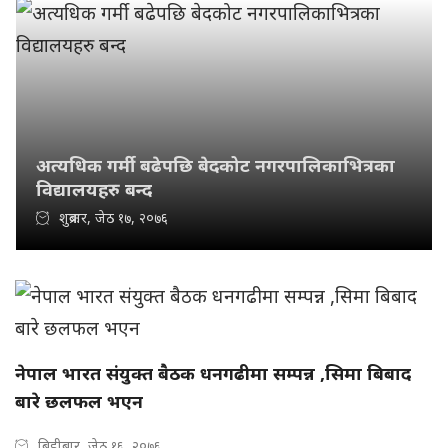
अत्यधिक गर्मी बढेपछि बेदकोट नगरपालिकाभित्रका
विद्यालयहरु बन्द
शुक्रबार, जेठ १७, २०७६
नेपाल भारत संयुक्त बैठक धनगढीमा सम्पन्न ,सिमा बिबाद
बारे छलफल भएन
बिहीबार, जेठ १६, २०७६