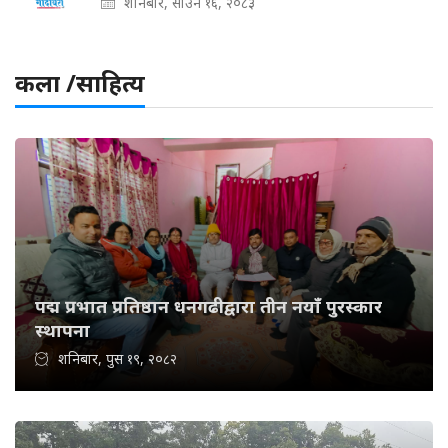
शनिबार, साउन १६, २०८३
कला /साहित्य
पद्म प्रभात प्रतिष्ठान धनगढीद्वारा तीन नयाँ पुरस्कार
स्थापना
शनिबार, पुस १९, २०८२