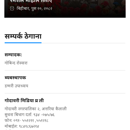
रमेशले माहोल तताए
बिहीबार, पुस १०, २०८२
सम्पर्क ठेगाना
सम्पादक:
गोबिन्द रोस्यारा
ब्यबस्थापक
डम्मरी उपाध्याय
गोदावरी मिडिया प्रा. ली
गोदावरी नगरपालिका २, अत्तरिया कैलाली
सुचना बिभाग दर्ता: ९३४ -०७५/७६
फोन: ०९१- ५५१२११ ,५५१२१८
मोबाईल: ९८४१८६७२१४