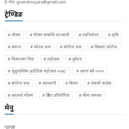
ई–मेल:
govindrosyara@gmail.com
ट्रेण्डिङ
# मौसम
# मौसम सम्बन्धि जानकारी
# उपनिर्वाचन
# कृषि
# समाज
# कोरना त्रास
# कोरोना त्रास
# विश्वमा कोरोना
# किसानका पिडा
# महोत्सव
# दुर्घटना
# ‘सुदुरपश्चिम प्रादेशिक महोत्सव २०७६ ’
# भ्रमण बर्ष २०२०
# कोरोना त्रास
# आगलागी
# बिचार
# नेपाली कांग्रेस
# आजको मौसम
# क्रिकेट प्रतियोगिता
# सीमा समस्या
मेनु
गृहपृष्ठ