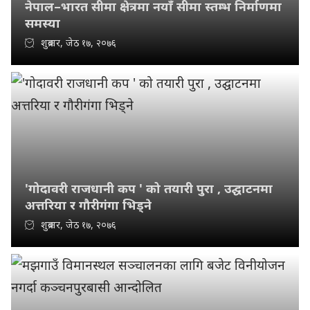
नेपाल–भारत सीमा क्षेत्रमा नयाँ सीमा स्तम्भ निर्माणमा
समस्या
शुक्रबार, जेठ १७, २०७६
'गोदावरी राजधानी कप ' को तयारी पुरा , उद्घाटनमा
अत्तरिया र गौरीगंगा भिड्ने
शुक्रबार, जेठ १७, २०७६