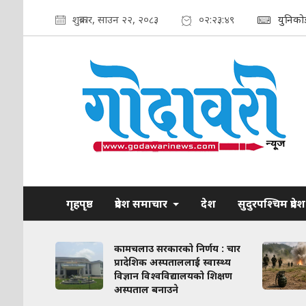
शुक्रबार, साउन २२, २०८३
०२:२३:५०
युनिको
गृहपृष्ठ
प्रदेश समाचार
देश
सुदुरपश्चिम प्रदेश
ाव कायम
कामचलाउ सरकारको निर्णय : चार
लिका–
प्रादेशिक अस्पताललाई स्वास्थ्य
ठन गरिने
विज्ञान विश्वविद्यालयको शिक्षण
अस्पताल बनाउने