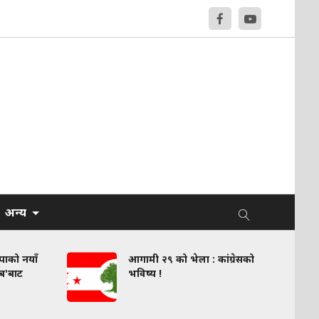
अन्य
वपाको नयाँ
आगामी २९ को भेला : कांग्रेसको
लब'बाट
भविष्य !