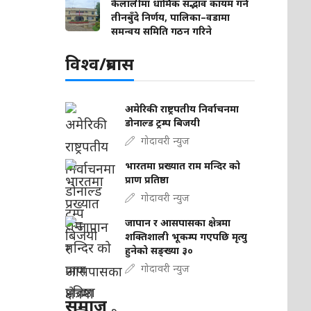
कैलालीमा धार्मिक सद्भाव कायम गर्न
तीनबुँदे निर्णय, पालिका–वडामा
समन्वय समिति गठन गरिने
विश्व/प्रबास
अमेरिकी राष्ट्रपतीय निर्वाचनमा
डोनाल्ड ट्रम्प बिजयी
गोदावरी न्युज
भारतमा प्रख्यात राम मन्दिर को
प्राण प्रतिष्ठा
गोदावरी न्युज
जापान र आसपासका क्षेत्रमा
शक्तिशाली भूकम्प गएपछि मृत्यु
हुनेको सङ्ख्या ३०
गोदावरी न्युज
समाज