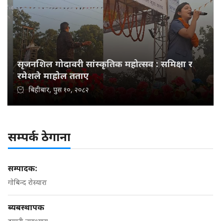
सृजनशिल गोदावरी सांस्कृतिक महोत्सव : समिक्षा र
रमेशले माहोल तताए
बिहीबार, पुस १०, २०८२
सम्पर्क ठेगाना
सम्पादक:
गोबिन्द रोस्यारा
ब्यबस्थापक