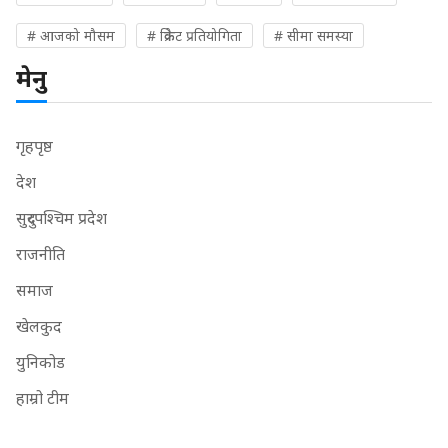
# आजको मौसम
# क्रिकेट प्रतियोगिता
# सीमा समस्या
मेनु
गृहपृष्ठ
देश
सुदुरपश्चिम प्रदेश
राजनीति
समाज
खेलकुद
युनिकोड
हाम्रो टीम