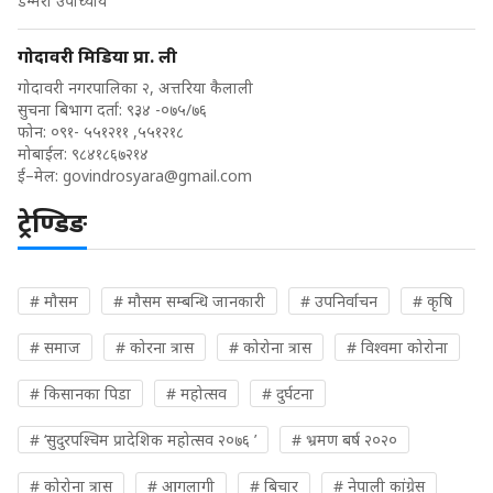
डम्मरी उपाध्याय
गोदावरी मिडिया प्रा. ली
गोदावरी नगरपालिका २, अत्तरिया कैलाली
सुचना बिभाग दर्ता: ९३४ -०७५/७६
फोन: ०९१- ५५१२११ ,५५१२१८
मोबाईल: ९८४१८६७२१४
ई–मेल:
govindrosyara@gmail.com
ट्रेण्डिङ
# मौसम
# मौसम सम्बन्धि जानकारी
# उपनिर्वाचन
# कृषि
# समाज
# कोरना त्रास
# कोरोना त्रास
# विश्वमा कोरोना
# किसानका पिडा
# महोत्सव
# दुर्घटना
# ‘सुदुरपश्चिम प्रादेशिक महोत्सव २०७६ ’
# भ्रमण बर्ष २०२०
# कोरोना त्रास
# आगलागी
# बिचार
# नेपाली कांग्रेस