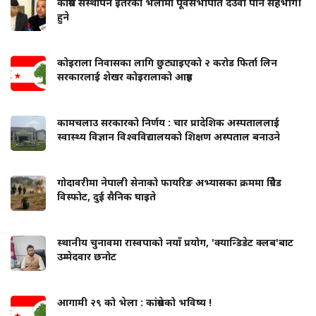
कांग्रेस संस्थापन इतरको भेलामा पूर्वसभापति देउवा पनि सहभागी
हुने
कोइराला निवासका लागि छुट्याइएको २ करोड फिर्ता लिन
सरकारलाई शेखर कोइरालाको आग्रह
कामचलाउ सरकारको निर्णय : चार प्रादेशिक अस्पताललाई
स्वास्थ्य विज्ञान विश्वविद्यालयको शिक्षण अस्पताल बनाउने
गोदावरीमा नेपाली सेनाको फायरिङ अभ्यासका क्रममा ग्रिनेड
विस्फोट, दुई सैनिक घाइते
स्थानीय चुनावमा रास्वपाको नयाँ प्रयोग, 'क्यान्डिडेट क्लब'बाट
उम्मेदवार छनोट
आगामी २९ को भेला : कांग्रेसको भविष्य !