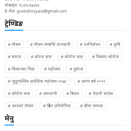
मोबाईल: ९८४१८६७२१४
ई–मेल:
govindrosyara@gmail.com
ट्रेण्डिङ
# मौसम
# मौसम सम्बन्धि जानकारी
# उपनिर्वाचन
# कृषि
# समाज
# कोरना त्रास
# कोरोना त्रास
# विश्वमा कोरोना
# किसानका पिडा
# महोत्सव
# दुर्घटना
# ‘सुदुरपश्चिम प्रादेशिक महोत्सव २०७६ ’
# भ्रमण बर्ष २०२०
# कोरोना त्रास
# आगलागी
# बिचार
# नेपाली कांग्रेस
# आजको मौसम
# क्रिकेट प्रतियोगिता
# सीमा समस्या
मेनु