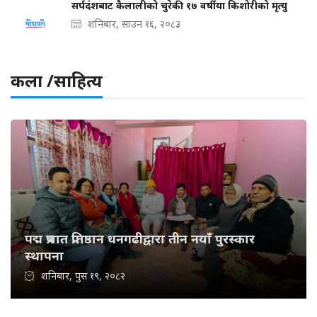
सर्पदंशबाट कैलालीको चुरेकी १७ वर्षीया किशोरीको मृत्यु
शनिबार, साउन १६, २०८३
कला /साहित्य
पद्म प्रभात प्रतिष्ठान धनगढीद्वारा तीन नयाँ पुरस्कार
स्थापना
शनिबार, पुस १९, २०८२