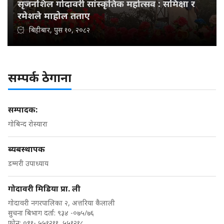
सृजनशिल गोदावरी सांस्कृतिक महोत्सव : समिक्षा र
रमेशले माहोल तताए
बिहीबार, पुस १०, २०८२
सम्पर्क ठेगाना
सम्पादक:
गोबिन्द रोस्यारा
ब्यबस्थापक
डम्मरी उपाध्याय
गोदावरी मिडिया प्रा. ली
गोदावरी नगरपालिका २, अत्तरिया कैलाली
सुचना बिभाग दर्ता: ९३४ -०७५/७६
फोन: ०९१- ५५१२११ ,५५१२१८