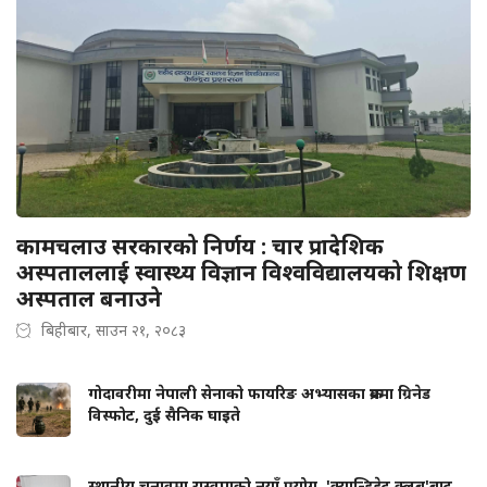
कामचलाउ सरकारको निर्णय : चार प्रादेशिक
अस्पताललाई स्वास्थ्य विज्ञान विश्वविद्यालयको शिक्षण
अस्पताल बनाउने
बिहीबार, साउन २१, २०८३
गोदावरीमा नेपाली सेनाको फायरिङ अभ्यासका क्रममा ग्रिनेड
विस्फोट, दुई सैनिक घाइते
स्थानीय चुनावमा रास्वपाको नयाँ प्रयोग, 'क्यान्डिडेट क्लब'बाट