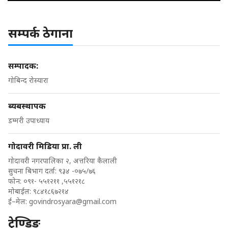
सम्पर्क ठेगाना
सम्पादक:
गोबिन्द रोस्यारा
ब्यबस्थापक
डम्मरी उपाध्याय
गोदावरी मिडिया प्रा. ली
गोदावरी नगरपालिका २, अत्तरिया कैलाली
सुचना बिभाग दर्ता: ९३४ -०७५/७६
फोन: ०९१- ५५१२११ ,५५१२१८
मोबाईल: ९८४१८६७२१४
ई–मेल:
govindrosyara@gmail.com
ट्रेण्डिङ