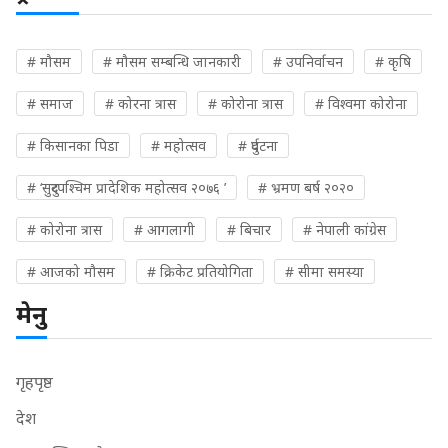
# मौसम
# मौसम सम्बन्धि जानकारी
# उपनिर्वाचन
# कृषि
# समाज
# कोरना त्रास
# कोरोना त्रास
# विश्वमा कोरोना
# किसानका पिडा
# महोत्सव
# दुर्घटना
# ‘सुदुरपश्चिम प्रादेशिक महोत्सव २०७६ ’
# भ्रमण बर्ष २०२०
# कोरोना त्रास
# आगलागी
# बिचार
# नेपाली कांग्रेस
# आजको मौसम
# क्रिकेट प्रतियोगिता
# सीमा समस्या
मेनु
गृहपृष्ठ
देश