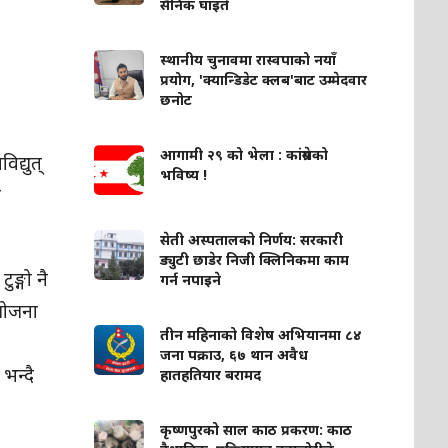
सैनिक घाइते
स्थानीय चुनावमा रास्वपाको नयाँ
प्रयोग, 'क्यान्डिडेट क्लब'बाट उम्मेदवार
छनोट
आगामी २९ को भेला : कांग्रेसको
द्युत्
भविष्य !
ि
सेती अस्पतालको निर्णय: सरकारी
ड्युटी छाडेर निजी क्लिनिकमा काम
ङ्गो नै
गर्न नपाइने
आयोजना
तीन महिनाको विशेष अभियानमा ८४
जना पक्राउ, ६७ थान अवैध
भन्दै
हातहतियार बरामद
कृष्णपुरको साल काठ प्रकरण: काठ