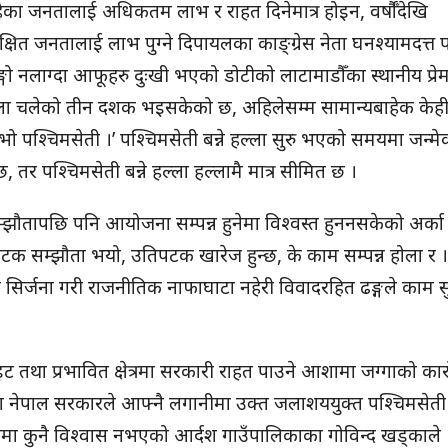
का जनतालाई अधिकतम लाभ र राहत दिनेमात्र होइन, वर्षौँदेखि
षित जनतालाई लाभ पुग्ने दिपायलका काङ्ग्रेस नेता घनश्यामदत्त
्गो नलाग्दा आफूहरु दुःखी भएको डोटीको लाटामाडौँका स्थानीय प्रे
हल्ला चलेको तीन दशक भइसकेको छ, अहिलेसम्म सामान्यबाहेक केह
ो पश्चिमसेती ।’ पश्चिमसेती बन्ने हल्ला सुरु भएको समयमा जन्मे
छ, तर पश्चिमसेती बन्ने हल्ला हल्लामै मात्र सीमित छ ।
क सम्झौतापछि पनि आयोजना सम्पन्न हुनेमा विश्वस्त हुननसकेको अर्का
टक सम्झौता भयो, उतिपटक खारेज हुन्छ, के काम सम्पन्न होला र ।
सिर्जना गरी राजनीतिक नाफाघाटा नहेरी विवादरहित ढङ्गले काम स
इट तथा प्रभावित क्षेत्रमा सरकारी राहत पाउने आशामा जग्गाको का
ा नेपाल सरकारले आफ्नै लगानीमा उक्त जलाशययुक्त पश्चिमसेती 
 कुरामा कुनै विश्वास नभएको आर्दश गाउँपालिकाका गोविन्द खड्काले