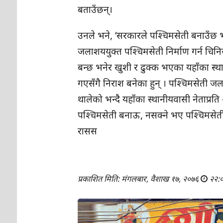
बताउँछन्।
उनले भने, ‘सरकारले पश्चिमसेती बनाउँछ भन्न
जलाशययुक्त पश्चिमसेती निर्माण गर्न चिनिया
बन्छ भनेर खुशी र ढुक्क भएका यहाँका स्थ
गएसँगै निराश बनेका हुन् । पश्चिमसेती ज
थालेको भन्दै यहाँका स्थानीयवासी नेताप्रत
पश्चिमसेती बनाऊ, नसक्ने भए पश्चिमसेत
रासस
प्रकाशित मिति: मंगलबार, वैशाख १७, २०७६
२२: