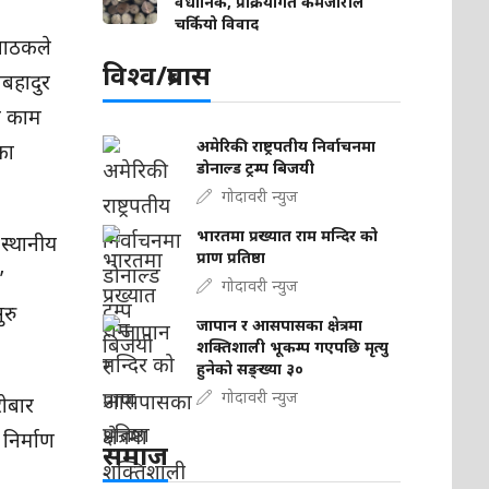
वैधानिक, प्रक्रियागत कमजोरीले
चर्कियो विवाद
 पाठकले
विश्व/प्रबास
मबहादुर
ी काम
अमेरिकी राष्ट्रपतीय निर्वाचनमा
का
डोनाल्ड ट्रम्प बिजयी
गोदावरी न्युज
भारतमा प्रख्यात राम मन्दिर को
 स्थानीय
प्राण प्रतिष्ठा
’
गोदावरी न्युज
ुरु
जापान र आसपासका क्षेत्रमा
शक्तिशाली भूकम्प गएपछि मृत्यु
हुनेको सङ्ख्या ३०
गोदावरी न्युज
रोबार
निर्माण
समाज