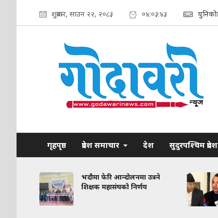
शुक्रबार, साउन २२, २०८३
०४:०३:४४
युनिको
गृहपृष्ठ
प्रदेश समाचार
देश
सुदुरपश्चिम प्रदेश
रकरण:
भदौमा फेरि आन्दोलनमा उत्रने
त
शिक्षक महासंघको निर्णय
द