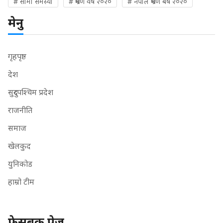
# सीमा समस्या
# भ्रमण वर्ष २०२०
# नेपाल भ्रमण बर्ष २०२०
मेनु
गृहपृष्ठ
देश
सुदुरपश्चिम प्रदेश
राजनीति
समाज
खेलकुद
युनिकोड
हाम्रो टीम
फेसबुक पेज