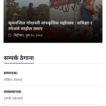
सृजनशिल गोदावरी सांस्कृतिक महोत्सव : समिक्षा र
रमेशले माहोल तताए
बिहीबार, पुस १०, २०८२
सम्पर्क ठेगाना
सम्पादक:
गोबिन्द रोस्यारा
ब्यबस्थापक
डम्मरी उपाध्याय