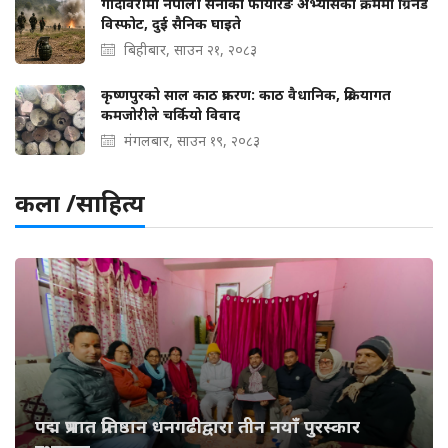
गोदावरीमा नेपाली सेनाको फायरिङ अभ्यासका क्रममा ग्रिनेड
विस्फोट, दुई सैनिक घाइते
बिहीबार, साउन २१, २०८३
कृष्णपुरको साल काठ प्रकरण: काठ वैधानिक, प्रक्रियागत
कमजोरीले चर्कियो विवाद
मंगलबार, साउन १९, २०८३
कला /साहित्य
पद्म प्रभात प्रतिष्ठान धनगढीद्वारा तीन नयाँ पुरस्कार