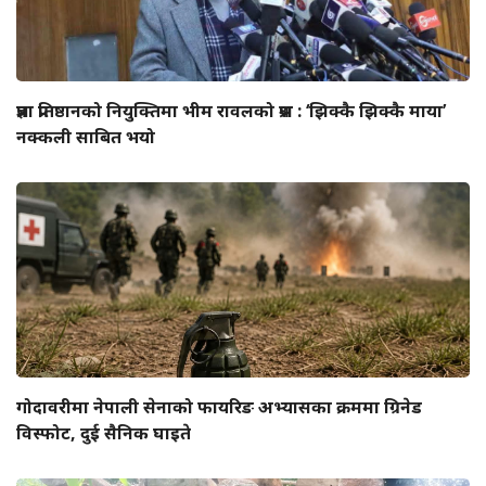
प्रज्ञा प्रतिष्ठानको नियुक्तिमा भीम रावलको प्रश्न : ‘झिक्कै झिक्कै माया’
नक्कली साबित भयो
गोदावरीमा नेपाली सेनाको फायरिङ अभ्यासका क्रममा ग्रिनेड
विस्फोट, दुई सैनिक घाइते