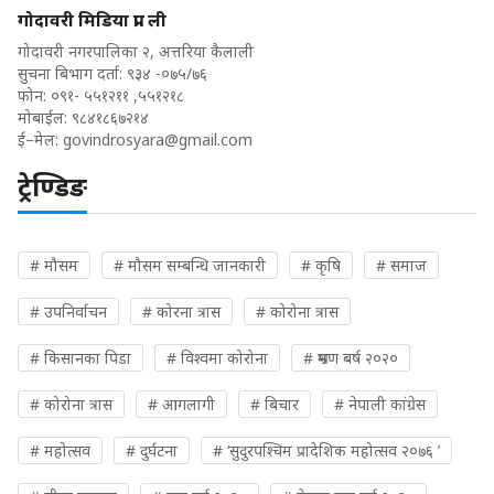
गोदावरी मिडिया प्रा. ली
गोदावरी नगरपालिका २, अत्तरिया कैलाली
सुचना बिभाग दर्ता: ९३४ -०७५/७६
फोन: ०९१- ५५१२११ ,५५१२१८
मोबाईल: ९८४१८६७२१४
ई–मेल:
govindrosyara@gmail.com
ट्रेण्डिङ
# मौसम
# मौसम सम्बन्धि जानकारी
# कृषि
# समाज
# उपनिर्वाचन
# कोरना त्रास
# कोरोना त्रास
# किसानका पिडा
# विश्वमा कोरोना
# भ्रमण बर्ष २०२०
# कोरोना त्रास
# आगलागी
# बिचार
# नेपाली कांग्रेस
# महोत्सव
# दुर्घटना
# ‘सुदुरपश्चिम प्रादेशिक महोत्सव २०७६ ’