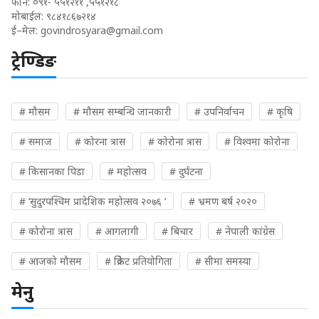
फोन: ०९१- ५५१२११ ,५५१२१८
मोबाईल: ९८४१८६७२१४
ई–मेल:
govindrosyara@gmail.com
ट्रेण्डिङ
# मौसम
# मौसम सम्बन्धि जानकारी
# उपनिर्वाचन
# कृषि
# समाज
# कोरना त्रास
# कोरोना त्रास
# विश्वमा कोरोना
# किसानका पिडा
# महोत्सव
# दुर्घटना
# ‘सुदुरपश्चिम प्रादेशिक महोत्सव २०७६ ’
# भ्रमण बर्ष २०२०
# कोरोना त्रास
# आगलागी
# बिचार
# नेपाली कांग्रेस
# आजको मौसम
# क्रिकेट प्रतियोगिता
# सीमा समस्या
मेनु