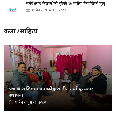
सर्पदंशबाट कैलालीको चुरेकी १७ वर्षीया किशोरीको मृत्यु
शनिबार, साउन १६, २०८३
कला /साहित्य
पद्म प्रभात प्रतिष्ठान धनगढीद्वारा तीन नयाँ पुरस्कार
स्थापना
शनिबार, पुस १९, २०८२