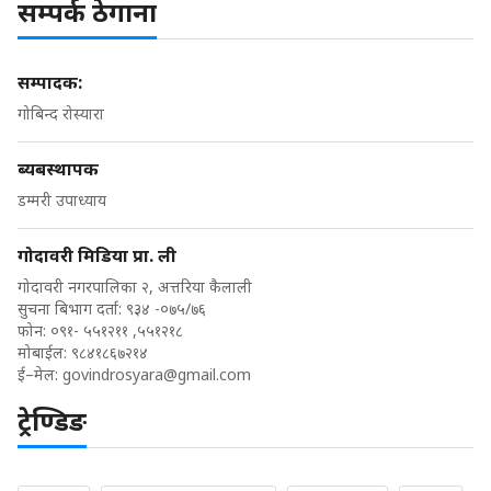
सम्पर्क ठेगाना
सम्पादक:
गोबिन्द रोस्यारा
ब्यबस्थापक
डम्मरी उपाध्याय
गोदावरी मिडिया प्रा. ली
गोदावरी नगरपालिका २, अत्तरिया कैलाली
सुचना बिभाग दर्ता: ९३४ -०७५/७६
फोन: ०९१- ५५१२११ ,५५१२१८
मोबाईल: ९८४१८६७२१४
ई–मेल:
govindrosyara@gmail.com
ट्रेण्डिङ