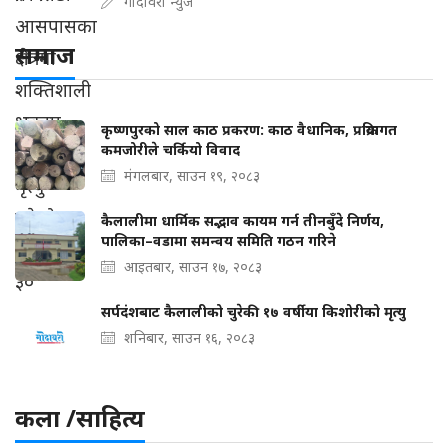
गोदावरी न्युज
समाज
कृष्णपुरको साल काठ प्रकरण: काठ वैधानिक, प्रक्रियागत
कमजोरीले चर्कियो विवाद
मंगलबार, साउन १९, २०८३
कैलालीमा धार्मिक सद्भाव कायम गर्न तीनबुँदे निर्णय,
पालिका–वडामा समन्वय समिति गठन गरिने
आइतबार, साउन १७, २०८३
सर्पदंशबाट कैलालीको चुरेकी १७ वर्षीया किशोरीको मृत्यु
शनिबार, साउन १६, २०८३
कला /साहित्य