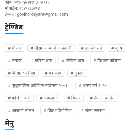
फोन: ०९१- ५५१२११ ,५५१२१८
मोबाईल: ९८४१८६७२१४
ई–मेल:
govindrosyara@gmail.com
ट्रेण्डिङ
# मौसम
# मौसम सम्बन्धि जानकारी
# उपनिर्वाचन
# कृषि
# समाज
# कोरना त्रास
# कोरोना त्रास
# विश्वमा कोरोना
# किसानका पिडा
# महोत्सव
# दुर्घटना
# ‘सुदुरपश्चिम प्रादेशिक महोत्सव २०७६ ’
# भ्रमण बर्ष २०२०
# कोरोना त्रास
# आगलागी
# बिचार
# नेपाली कांग्रेस
# आजको मौसम
# क्रिकेट प्रतियोगिता
# सीमा समस्या
मेनु