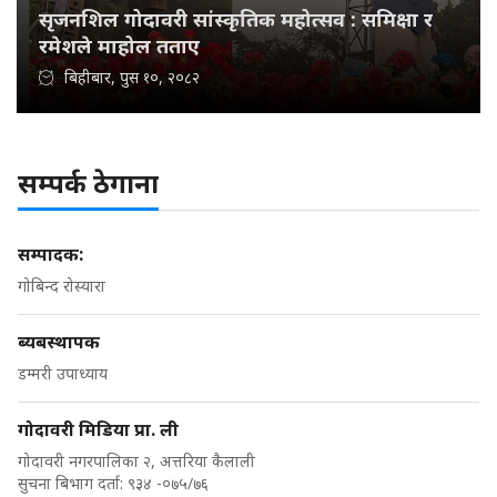
सृजनशिल गोदावरी सांस्कृतिक महोत्सव : समिक्षा र
रमेशले माहोल तताए
बिहीबार, पुस १०, २०८२
सम्पर्क ठेगाना
सम्पादक:
गोबिन्द रोस्यारा
ब्यबस्थापक
डम्मरी उपाध्याय
गोदावरी मिडिया प्रा. ली
गोदावरी नगरपालिका २, अत्तरिया कैलाली
सुचना बिभाग दर्ता: ९३४ -०७५/७६