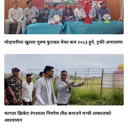
गोदावरीमा खुल्ला पुरुष फुटबल मेयर कप २०८३ हुने, ट्रफी अनावरण
फाप्ला क्रिकेट रंगशाला निर्माण तीव्र बनाउने मन्त्री लम्सालको
आश्वासन