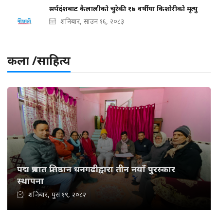
सर्पदंशबाट कैलालीको चुरेकी १७ वर्षीया किशोरीको मृत्यु
शनिबार, साउन १६, २०८३
कला /साहित्य
पद्म प्रभात प्रतिष्ठान धनगढीद्वारा तीन नयाँ पुरस्कार
स्थापना
शनिबार, पुस १९, २०८२