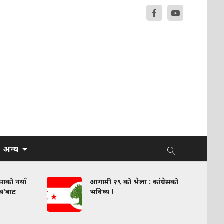
अन्य
वपाको नयाँ
आगामी २९ को भेला : कांग्रेसको
लब'बाट
भविष्य !