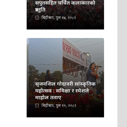
सपुतसहित चर्चित कलाकारको
प्रस्तुति
बिहीबार, पुस १७, २०८२
सृजनशिल गोदावरी सांस्कृतिक
महोत्सव : समिक्षा र रमेशले
माहोल तताए
बिहीबार, पुस १०, २०८२