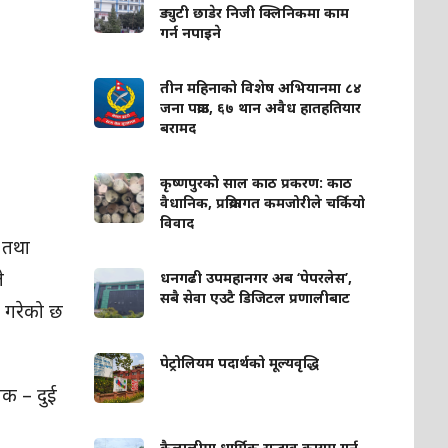
ड्युटी छाडेर निजी क्लिनिकमा काम
गर्न नपाइने
तीन महिनाको विशेष अभियानमा ८४
जना पक्राउ, ६७ थान अवैध हातहतियार
बरामद
कृष्णपुरको साल काठ प्रकरण: काठ
वैधानिक, प्रक्रियागत कमजोरीले चर्कियो
विवाद
ा तथा
े
धनगढी उपमहानगर अब ‘पेपरलेस’,
सबै सेवा एउटै डिजिटल प्रणालीबाट
ध गरेको छ
पेट्रोलियम पदार्थको मूल्यवृद्धि
एक – दुई
कैलालीमा धार्मिक सद्भाव कायम गर्न