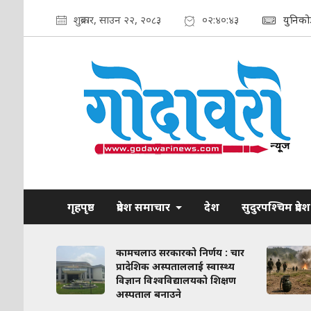
शुक्रबार, साउन २२, २०८३
०२:४०:४४
युनिको
गृहपृष्ठ
प्रदेश समाचार
देश
सुदुरपश्चिम प्रदेश
ाव कायम
कामचलाउ सरकारको निर्णय : चार
लिका–
प्रादेशिक अस्पताललाई स्वास्थ्य
ठन गरिने
विज्ञान विश्वविद्यालयको शिक्षण
अस्पताल बनाउने