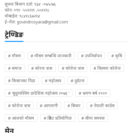
सुचना बिभाग दर्ता: ९३४ -०७५/७६
फोन: ०९१- ५५१२११ ,५५१२१८
मोबाईल: ९८४१८६७२१४
ई–मेल:
govindrosyara@gmail.com
ट्रेण्डिङ
# मौसम
# मौसम सम्बन्धि जानकारी
# उपनिर्वाचन
# कृषि
# समाज
# कोरना त्रास
# कोरोना त्रास
# विश्वमा कोरोना
# किसानका पिडा
# महोत्सव
# दुर्घटना
# ‘सुदुरपश्चिम प्रादेशिक महोत्सव २०७६ ’
# भ्रमण बर्ष २०२०
# कोरोना त्रास
# आगलागी
# बिचार
# नेपाली कांग्रेस
# आजको मौसम
# क्रिकेट प्रतियोगिता
# सीमा समस्या
मेनु