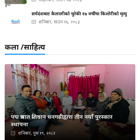
सर्पदंशबाट कैलालीको चुरेकी १७ वर्षीया किशोरीको मृत्यु
शनिबार, साउन १६, २०८३
कला /साहित्य
पद्म प्रभात प्रतिष्ठान धनगढीद्वारा तीन नयाँ पुरस्कार
स्थापना
शनिबार, पुस १९, २०८२