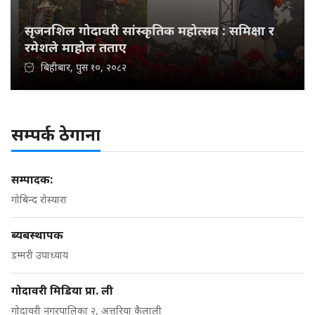
सृजनशिल गोदावरी सांस्कृतिक महोत्सव : समिक्षा र
रमेशले माहोल तताए
बिहीबार, पुस १०, २०८२
सम्पर्क ठेगाना
सम्पादक:
गोबिन्द रोस्यारा
ब्यबस्थापक
डम्मरी उपाध्याय
गोदावरी मिडिया प्रा. ली
गोदावरी नगरपालिका २, अत्तरिया कैलाली