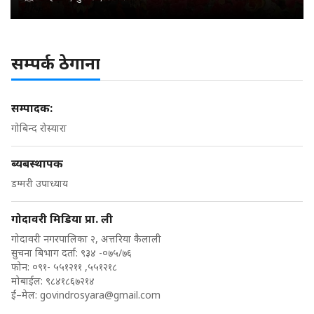
सम्पर्क ठेगाना
सम्पादक:
गोबिन्द रोस्यारा
ब्यबस्थापक
डम्मरी उपाध्याय
गोदावरी मिडिया प्रा. ली
गोदावरी नगरपालिका २, अत्तरिया कैलाली
सुचना बिभाग दर्ता: ९३४ -०७५/७६
फोन: ०९१- ५५१२११ ,५५१२१८
मोबाईल: ९८४१८६७२१४
ई–मेल:
govindrosyara@gmail.com