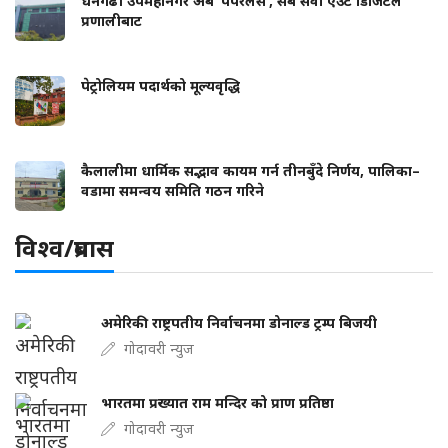
धनगढी उपमहानगर अब ‘पेपरलेस’, सबै सेवा एउटै डिजिटल
प्रणालीबाट
पेट्रोलियम पदार्थको मूल्यवृद्धि
कैलालीमा धार्मिक सद्भाव कायम गर्न तीनबुँदे निर्णय, पालिका–
वडामा समन्वय समिति गठन गरिने
विश्व/प्रबास
अमेरिकी राष्ट्रपतीय निर्वाचनमा डोनाल्ड ट्रम्प बिजयी
गोदावरी न्युज
भारतमा प्रख्यात राम मन्दिर को प्राण प्रतिष्ठा
गोदावरी न्युज