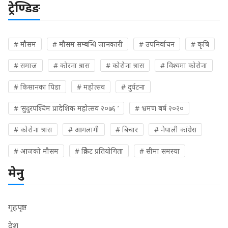
ट्रेण्डिङ
# मौसम
# मौसम सम्बन्धि जानकारी
# उपनिर्वाचन
# कृषि
# समाज
# कोरना त्रास
# कोरोना त्रास
# विश्वमा कोरोना
# किसानका पिडा
# महोत्सव
# दुर्घटना
# ‘सुदुरपश्चिम प्रादेशिक महोत्सव २०७६ ’
# भ्रमण बर्ष २०२०
# कोरोना त्रास
# आगलागी
# बिचार
# नेपाली कांग्रेस
# आजको मौसम
# क्रिकेट प्रतियोगिता
# सीमा समस्या
मेनु
गृहपृष्ठ
देश