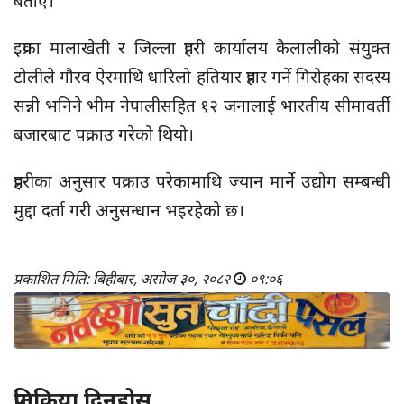
बताए।
इप्रका मालाखेती र जिल्ला प्रहरी कार्यालय कैलालीको संयुक्त
टोलीले गौरव ऐरमाथि धारिलो हतियार प्रहार गर्ने गिरोहका सदस्य
सन्नी भनिने भीम नेपालीसहित १२ जनालाई भारतीय सीमावर्ती
बजारबाट पक्राउ गरेको थियो।
प्रहरीका अनुसार पक्राउ परेकामाथि ज्यान मार्ने उद्योग सम्बन्धी
मुद्दा दर्ता गरी अनुसन्धान भइरहेको छ।
प्रकाशित मिति: बिहीबार, असोज ३०, २०८२
०९:०६
प्रतिक्रिया दिनुहोस्