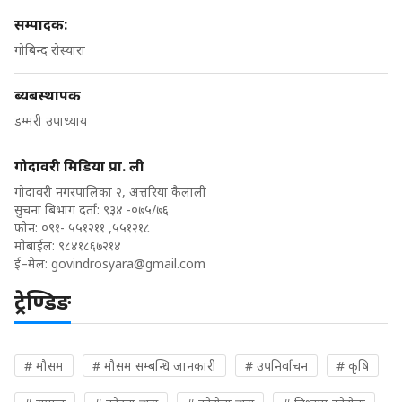
सम्पादक:
गोबिन्द रोस्यारा
ब्यबस्थापक
डम्मरी उपाध्याय
गोदावरी मिडिया प्रा. ली
गोदावरी नगरपालिका २, अत्तरिया कैलाली
सुचना बिभाग दर्ता: ९३४ -०७५/७६
फोन: ०९१- ५५१२११ ,५५१२१८
मोबाईल: ९८४१८६७२१४
ई–मेल:
govindrosyara@gmail.com
ट्रेण्डिङ
# मौसम
# मौसम सम्बन्धि जानकारी
# उपनिर्वाचन
# कृषि