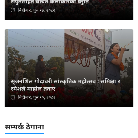
सपुतसहित चर्चित कलाकारको प्रस्तुति
बिहीबार, पुस १७, २०८२
सृजनशिल गोदावरी सांस्कृतिक महोत्सव : समिक्षा र
रमेशले माहोल तताए
बिहीबार, पुस १०, २०८२
सम्पर्क ठेगाना