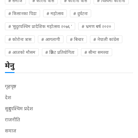
# समाज
# कोरना त्रास
# कोरोना त्रास
# विश्वमा कोरोना
# किसानका पिडा
# महोत्सव
# दुर्घटना
# ‘सुदुरपश्चिम प्रादेशिक महोत्सव २०७६ ’
# भ्रमण बर्ष २०२०
# कोरोना त्रास
# आगलागी
# बिचार
# नेपाली कांग्रेस
# आजको मौसम
# क्रिकेट प्रतियोगिता
# सीमा समस्या
मेनु
गृहपृष्ठ
देश
सुदुरपश्चिम प्रदेश
राजनीति
समाज