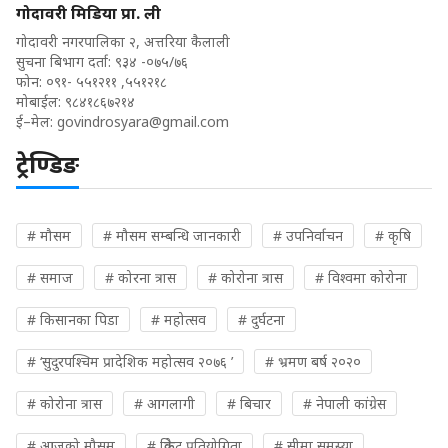
गोदावरी मिडिया प्रा. ली
गोदावरी नगरपालिका २, अत्तरिया कैलाली
सुचना बिभाग दर्ता: ९३४ -०७५/७६
फोन: ०९१- ५५१२११ ,५५१२१८
मोबाईल: ९८४१८६७२१४
ई–मेल:
govindrosyara@gmail.com
ट्रेण्डिङ
# मौसम
# मौसम सम्बन्धि जानकारी
# उपनिर्वाचन
# कृषि
# समाज
# कोरना त्रास
# कोरोना त्रास
# विश्वमा कोरोना
# किसानका पिडा
# महोत्सव
# दुर्घटना
# ‘सुदुरपश्चिम प्रादेशिक महोत्सव २०७६ ’
# भ्रमण बर्ष २०२०
# कोरोना त्रास
# आगलागी
# बिचार
# नेपाली कांग्रेस
# आजको मौसम
# क्रिकेट प्रतियोगिता
# सीमा समस्या