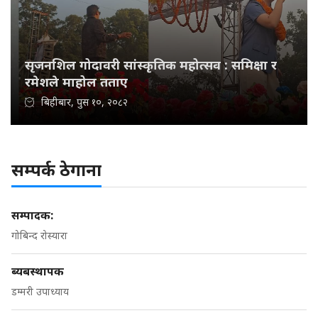
सृजनशिल गोदावरी सांस्कृतिक महोत्सव : समिक्षा र
रमेशले माहोल तताए
बिहीबार, पुस १०, २०८२
सम्पर्क ठेगाना
सम्पादक:
गोबिन्द रोस्यारा
ब्यबस्थापक
डम्मरी उपाध्याय