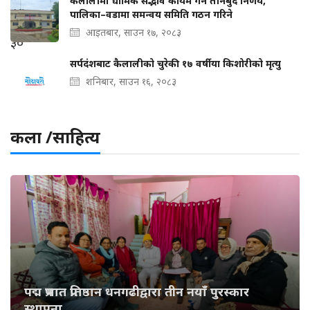
कैलालीमा धार्मिक सद्भाव कायम गर्न तीनबुँदे निर्णय,
पालिका–वडामा समन्वय समिति गठन गरिने
आइतबार, साउन १७, २०८३
सर्पदंशबाट कैलालीको चुरेकी १७ वर्षीया किशोरीको मृत्यु
शनिबार, साउन १६, २०८३
कला /साहित्य
पद्म प्रभात प्रतिष्ठान धनगढीद्वारा तीन नयाँ पुरस्कार
स्थापना