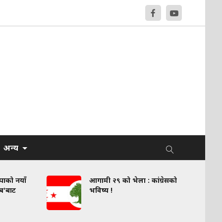
अन्य
वपाको नयाँ
आगामी २९ को भेला : कांग्रेसको
लब'बाट
भविष्य !