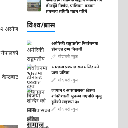
तीनबुँदे निर्णय, पालिका–वडामा
समन्वय समिति गठन गरिने
विश्व/प्रबास
२०७२ असोज
अमेरिकी राष्ट्रपतीय निर्वाचनमा
डोनाल्ड ट्रम्प बिजयी
‘नेपालको
गोदावरी न्युज
भारतमा प्रख्यात राम मन्दिर को
प्राण प्रतिष्ठा
ेन्द्रबाट
गोदावरी न्युज
जापान र आसपासका क्षेत्रमा
शक्तिशाली भूकम्प गएपछि मृत्यु
हुनेको सङ्ख्या ३०
गोदावरी न्युज
समाज