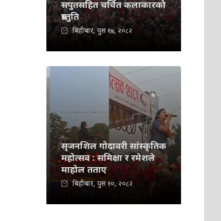
सपुतसहित चर्चित कलाकारको
प्रस्तुति
बिहीबार, पुस १७, २०८२
सृजनशिल गोदावरी सांस्कृतिक
महोत्सव : समिक्षा र रमेशले
माहोल तताए
बिहीबार, पुस १०, २०८२