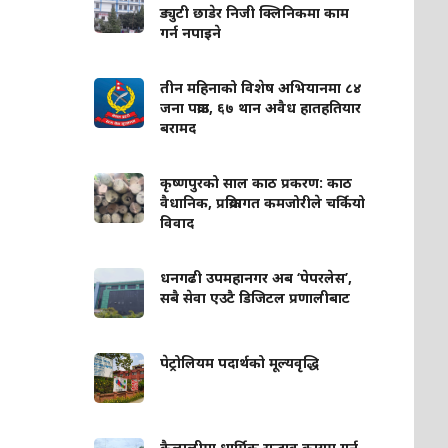
ड्युटी छाडेर निजी क्लिनिकमा काम
गर्न नपाइने
तीन महिनाको विशेष अभियानमा ८४
जना पक्राउ, ६७ थान अवैध हातहतियार
बरामद
कृष्णपुरको साल काठ प्रकरण: काठ
वैधानिक, प्रक्रियागत कमजोरीले चर्कियो
विवाद
धनगढी उपमहानगर अब ‘पेपरलेस’,
सबै सेवा एउटै डिजिटल प्रणालीबाट
पेट्रोलियम पदार्थको मूल्यवृद्धि
कैलालीमा धार्मिक सद्भाव कायम गर्न