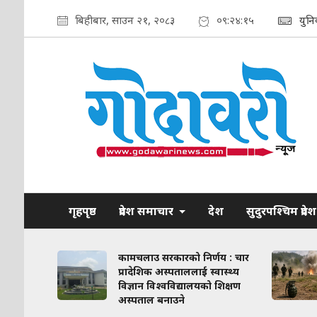
बिहीबार, साउन २१, २०८३
०९:२४:१७
युन
गृहपृष्ठ
प्रदेश समाचार
देश
सुदुरपश्चिम प्रदेश
ाव कायम
कामचलाउ सरकारको निर्णय : चार
लिका–
प्रादेशिक अस्पताललाई स्वास्थ्य
ठन गरिने
विज्ञान विश्वविद्यालयको शिक्षण
अस्पताल बनाउने