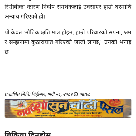
रिसीबीका कारण निर्दोष समर्थकलाई उक्साएर हाम्रो घरमाथि
अन्याय गरिएको हो।
यो केवल भौतिक क्षति मात्र होइन, हाम्रो परिवारको सपना, श्रम
र सम्झनामा कुठाराघात गरिएको जस्तो लाग्छ,” उनको भनाइ
छ।
प्रकाशित मिति: बिहीबार, भदौ २६, २०८२
०७:४८
प्रतिक्रिया दिनुहोस्