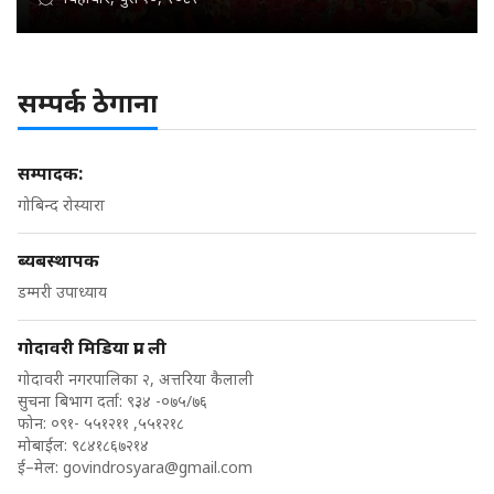
सम्पर्क ठेगाना
सम्पादक:
गोबिन्द रोस्यारा
ब्यबस्थापक
डम्मरी उपाध्याय
गोदावरी मिडिया प्रा. ली
गोदावरी नगरपालिका २, अत्तरिया कैलाली
सुचना बिभाग दर्ता: ९३४ -०७५/७६
फोन: ०९१- ५५१२११ ,५५१२१८
मोबाईल: ९८४१८६७२१४
ई–मेल:
govindrosyara@gmail.com