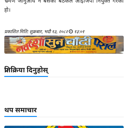
भ्रमण जानुअघि नै बसेको बैठकले आइजिपी नियुक्त गरेको
हो।
प्रकाशित मिति: शुक्रबार, भदौ १३, २०८२
१३:०१
प्रतिक्रिया दिनुहोस्
थप समाचार