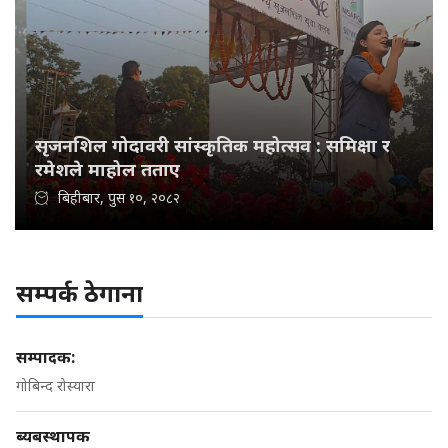
सृजनशिल गोदावरी सांस्कृतिक महोत्सव : समिक्षा र
रमेशले माहोल तताए
बिहीबार, पुस १०, २०८२
सम्पर्क ठेगाना
सम्पादक:
गोबिन्द रोस्यारा
ब्यबस्थापक