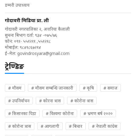
डम्मरी उपाध्याय
गोदावरी मिडिया प्रा. ली
गोदावरी नगरपालिका २, अत्तरिया कैलाली
सुचना बिभाग दर्ता: ९३४ -०७५/७६
फोन: ०९१- ५५१२११ ,५५१२१८
मोबाईल: ९८४१८६७२१४
ई–मेल:
govindrosyara@gmail.com
ट्रेण्डिङ
# मौसम
# मौसम सम्बन्धि जानकारी
# कृषि
# समाज
# उपनिर्वाचन
# कोरना त्रास
# कोरोना त्रास
# किसानका पिडा
# विश्वमा कोरोना
# भ्रमण बर्ष २०२०
# कोरोना त्रास
# आगलागी
# बिचार
# नेपाली कांग्रेस