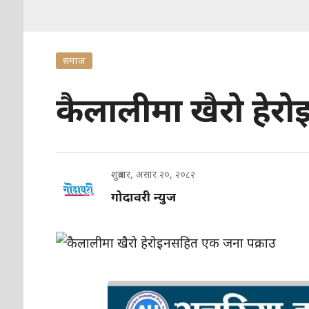
समाज
कैलालीमा खैरो हेरो
शुक्रबार, असार २०, २०८२
गोदावरी न्युज