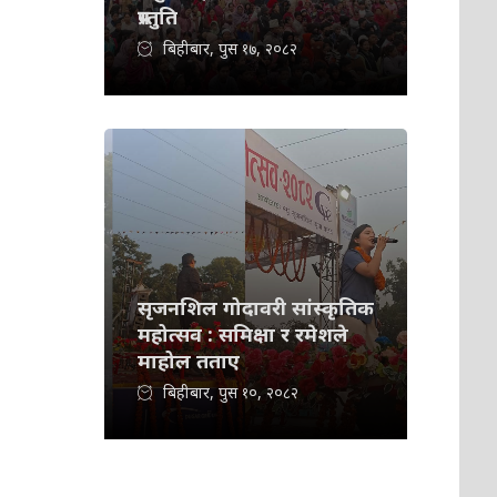
प्रस्तुति
बिहीबार, पुस १७, २०८२
सृजनशिल गोदावरी सांस्कृतिक
महोत्सव : समिक्षा र रमेशले
माहोल तताए
बिहीबार, पुस १०, २०८२