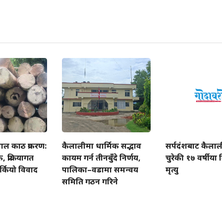
ाल काठ प्रकरण:
कैलालीमा धार्मिक सद्भाव
सर्पदंशबाट कैला
प्रक्रियागत
कायम गर्न तीनबुँदे निर्णय,
चुरेकी १७ वर्षीय
्कियो विवाद
पालिका–वडामा समन्वय
मृत्यु
समिति गठन गरिने