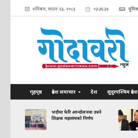
शनिबार, साउन २३, २०८३
०३:३६:३५
युनि
गृहपृष्ठ
प्रदेश समाचार
देश
सुदुरपश्चिम प्रदेश
रकरण:
भदौमा फेरि आन्दोलनमा उत्रने
त
शिक्षक महासंघको निर्णय
द