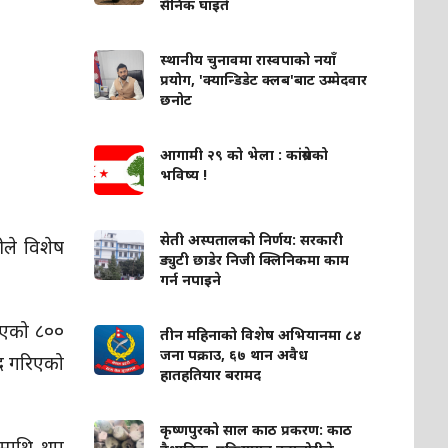
सैनिक घाइते
स्थानीय चुनावमा रास्वपाको नयाँ
प्रयोग, 'क्यान्डिडेट क्लब'बाट उम्मेदवार
छनोट
आगामी २९ को भेला : कांग्रेसको
भविष्य !
सेती अस्पतालको निर्णय: सरकारी
ीले विशेष
ड्युटी छाडेर निजी क्लिनिकमा काम
गर्न नपाइने
िएको ८००
तीन महिनाको विशेष अभियानमा ८४
जना पक्राउ, ६७ थान अवैध
मद गरिएको
हातहतियार बरामद
कृष्णपुरको साल काठ प्रकरण: काठ
ामाथि थप