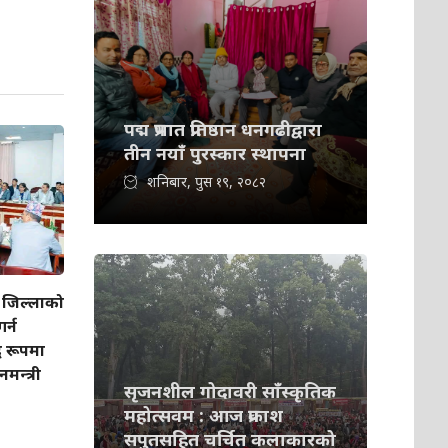
पद्म प्रभात प्रतिष्ठान धनगढीद्वारा
तीन नयाँ पुरस्कार स्थापना
शनिबार, पुस १९, २०८२
जिल्लाको
र्न
 रूपमा
नमन्त्री
सृजनशील गोदावरी साँस्कृतिक
महोत्सवम : आज प्रकाश
सपुतसहित चर्चित कलाकारको