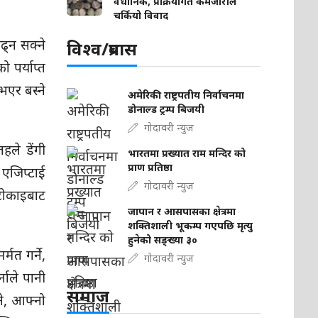
वैधानिक, प्रक्रियागत कमजोरीले
चर्कियो विवाद
ढ्न सक्ने
विश्व/प्रबास
 पर्याप्त
भएर बस्ने
अमेरिकी राष्ट्रपतीय निर्वाचनमा
डोनाल्ड ट्रम्प बिजयी
गोदावरी न्युज
ले डेंगी
भारतमा प्रख्यात राम मन्दिर को
प्राण प्रतिष्ठा
 एजिप्टाई
गोदावरी न्युज
 टोकाइबाट
जापान र आसपासका क्षेत्रमा
शक्तिशाली भूकम्प गएपछि मृत्यु
हुनेको सङ्ख्या ३०
मत गर्ने,
गोदावरी न्युज
्नाले पानी
समाज
्ने, आफ्नो