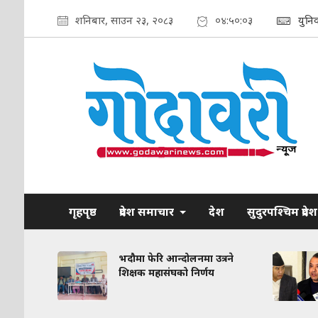
शनिबार, साउन २३, २०८३
०४:५०:०४
युनि
गृहपृष्ठ
प्रदेश समाचार
देश
सुदुरपश्चिम प्रदेश
रकरण:
भदौमा फेरि आन्दोलनमा उत्रने
त
शिक्षक महासंघको निर्णय
द