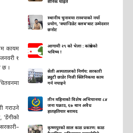
सैनिक घाइते
स्थानीय चुनावमा रास्वपाको नयाँ
प्रयोग, 'क्यान्डिडेट क्लब'बाट उम्मेदवार
छनोट
आगामी २९ को भेला : कांग्रेसको
खिम कायम
भविष्य !
 जनवरी १
ो छ ।
सेती अस्पतालको निर्णय: सरकारी
ड्युटी छाडेर निजी क्लिनिकमा काम
, चितवनमा
गर्न नपाइने
तीन महिनाको विशेष अभियानमा ८४
जना पक्राउ, ६७ थान अवैध
गी गराउने
हातहतियार बरामद
 'डेंगीको
 सरकारी–
कृष्णपुरको साल काठ प्रकरण: काठ