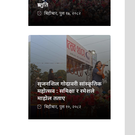
प्रस्तुति
बिहीबार, पुस १७, २०८२
सृजनशिल गोदावरी सांस्कृतिक
महोत्सव : समिक्षा र रमेशले
माहोल तताए
बिहीबार, पुस १०, २०८२