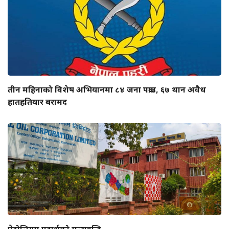
तीन महिनाको विशेष अभियानमा ८४ जना पक्राउ, ६७ थान अवैध
हातहतियार बरामद
पेट्रोलियम पदार्थको मूल्यवृद्धि