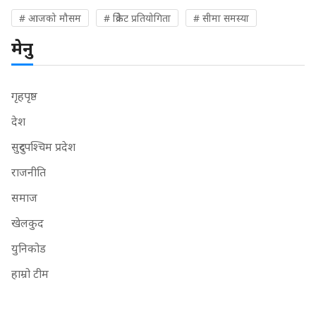
# आजको मौसम
# क्रिकेट प्रतियोगिता
# सीमा समस्या
मेनु
गृहपृष्ठ
देश
सुदुरपश्चिम प्रदेश
राजनीति
समाज
खेलकुद
युनिकोड
हाम्रो टीम