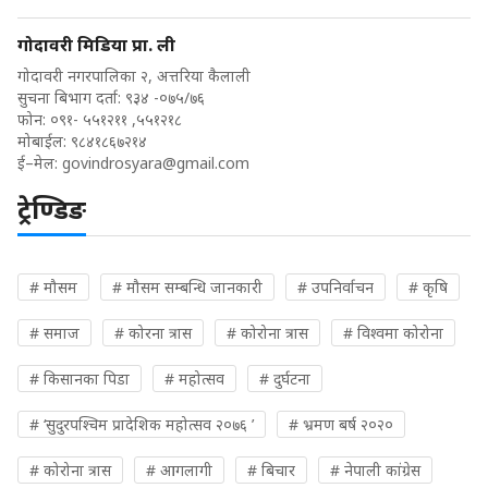
गोदावरी मिडिया प्रा. ली
गोदावरी नगरपालिका २, अत्तरिया कैलाली
सुचना बिभाग दर्ता: ९३४ -०७५/७६
फोन: ०९१- ५५१२११ ,५५१२१८
मोबाईल: ९८४१८६७२१४
ई–मेल:
govindrosyara@gmail.com
ट्रेण्डिङ
# मौसम
# मौसम सम्बन्धि जानकारी
# उपनिर्वाचन
# कृषि
# समाज
# कोरना त्रास
# कोरोना त्रास
# विश्वमा कोरोना
# किसानका पिडा
# महोत्सव
# दुर्घटना
# ‘सुदुरपश्चिम प्रादेशिक महोत्सव २०७६ ’
# भ्रमण बर्ष २०२०
# कोरोना त्रास
# आगलागी
# बिचार
# नेपाली कांग्रेस