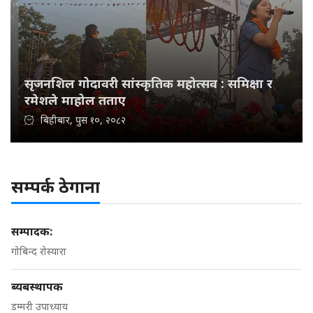
सृजनशिल गोदावरी सांस्कृतिक महोत्सव : समिक्षा र
रमेशले माहोल तताए
बिहीबार, पुस १०, २०८२
सम्पर्क ठेगाना
सम्पादक:
गोबिन्द रोस्यारा
ब्यबस्थापक
डम्मरी उपाध्याय