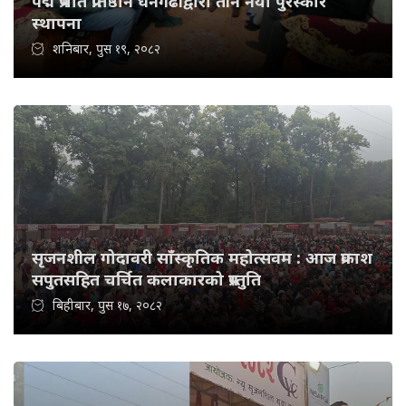
पद्म प्रभात प्रतिष्ठान धनगढीद्वारा तीन नयाँ पुरस्कार
स्थापना
शनिबार, पुस १९, २०८२
सृजनशील गोदावरी साँस्कृतिक महोत्सवम : आज प्रकाश
सपुतसहित चर्चित कलाकारको प्रस्तुति
बिहीबार, पुस १७, २०८२