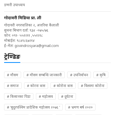
डम्मरी उपाध्याय
गोदावरी मिडिया प्रा. ली
गोदावरी नगरपालिका २, अत्तरिया कैलाली
सुचना बिभाग दर्ता: ९३४ -०७५/७६
फोन: ०९१- ५५१२११ ,५५१२१८
मोबाईल: ९८४१८६७२१४
ई–मेल:
govindrosyara@gmail.com
ट्रेण्डिङ
# मौसम
# मौसम सम्बन्धि जानकारी
# उपनिर्वाचन
# कृषि
# समाज
# कोरना त्रास
# कोरोना त्रास
# विश्वमा कोरोना
# किसानका पिडा
# महोत्सव
# दुर्घटना
# ‘सुदुरपश्चिम प्रादेशिक महोत्सव २०७६ ’
# भ्रमण बर्ष २०२०