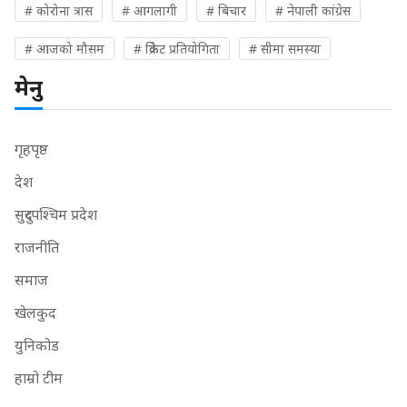
# कोरोना त्रास
# आगलागी
# बिचार
# नेपाली कांग्रेस
# आजको मौसम
# क्रिकेट प्रतियोगिता
# सीमा समस्या
मेनु
गृहपृष्ठ
देश
सुदुरपश्चिम प्रदेश
राजनीति
समाज
खेलकुद
युनिकोड
हाम्रो टीम