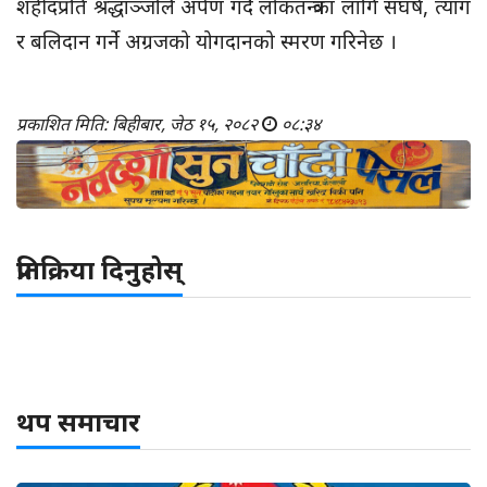
शहीदप्रति श्रद्धाञ्जलि अर्पण गर्दै लोकतन्त्रका लागि संघर्ष, त्याग
र बलिदान गर्ने अग्रजको योगदानको स्मरण गरिनेछ ।
प्रकाशित मिति: बिहीबार, जेठ १५, २०८२
०८:३४
प्रतिक्रिया दिनुहोस्
थप समाचार