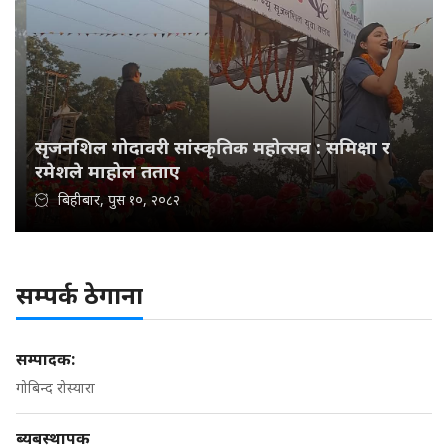
सृजनशिल गोदावरी सांस्कृतिक महोत्सव : समिक्षा र
रमेशले माहोल तताए
बिहीबार, पुस १०, २०८२
सम्पर्क ठेगाना
सम्पादक:
गोबिन्द रोस्यारा
ब्यबस्थापक