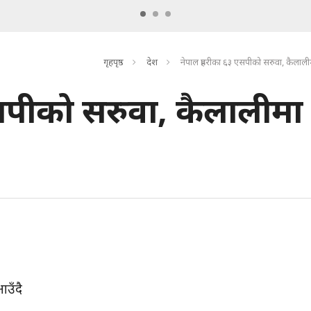
गृहपृष्ठ
देश
नेपाल प्रहरीका ६३ एसपीको सरुवा, कैलाली
एसपीको सरुवा, कैलालीमा