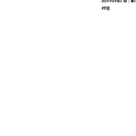
लागिपरेको छ : प्रधा
शाह