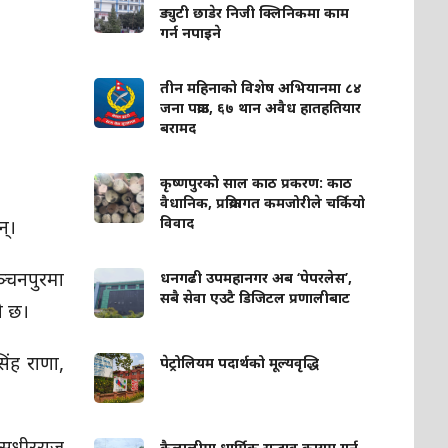
ड्युटी छाडेर निजी क्लिनिकमा काम
गर्न नपाइने
तीन महिनाको विशेष अभियानमा ८४
जना पक्राउ, ६७ थान अवैध हातहतियार
बरामद
कृष्णपुरको साल काठ प्रकरण: काठ
वैधानिक, प्रक्रियागत कमजोरीले चर्कियो
विवाद
न्।
ञ्चनपुरमा
धनगढी उपमहानगर अब ‘पेपरलेस’,
सबै सेवा एउटै डिजिटल प्रणालीबाट
ो छ।
िंह राणा,
पेट्रोलियम पदार्थको मूल्यवृद्धि
ा सुधीरराज
कैलालीमा धार्मिक सद्भाव कायम गर्न