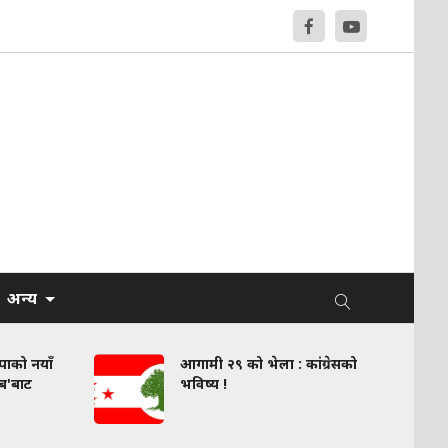
अन्य
वपाको नयाँ
आगामी २९ को भेला : कांग्रेसको
लब'बाट
भविष्य !