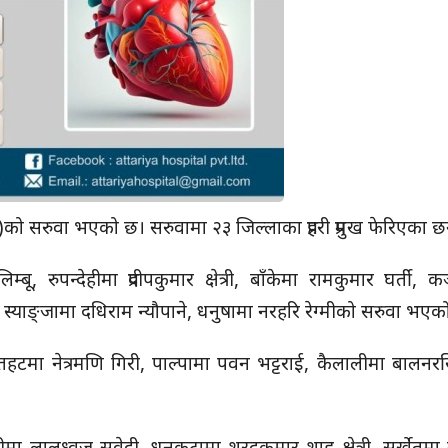
पी)को सरुवा भएको छ। सरुवामा २३ जिल्लाका प्रहरी प्रमुख फेरिएका छ
ू, रुपन्देहीमा प्रदीपकुमार क्षेत्री, बाँकेमा रामकुमार घर्ती, क
स्याङ्जामा दधिराम न्यौपाने, धनुषामा नरहरि रेग्मीको सरुवा भएक
 रौतहटमा नेत्रमणि गिरी, पाल्पामा पवन भट्टराई, कैलालीमा बालनरस
धुलीमा लालध्वज सुवेदी, धनकुटामा शरदकुमार शाह क्षेत्री, सुर्खेतम