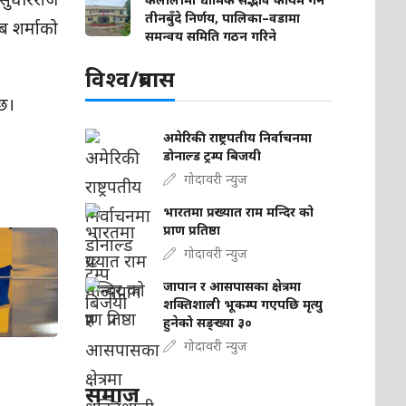
तीनबुँदे निर्णय, पालिका–वडामा
्ब शर्माको
समन्वय समिति गठन गरिने
विश्व/प्रबास
 छ।
अमेरिकी राष्ट्रपतीय निर्वाचनमा
डोनाल्ड ट्रम्प बिजयी
गोदावरी न्युज
भारतमा प्रख्यात राम मन्दिर को
प्राण प्रतिष्ठा
गोदावरी न्युज
जापान र आसपासका क्षेत्रमा
शक्तिशाली भूकम्प गएपछि मृत्यु
हुनेको सङ्ख्या ३०
गोदावरी न्युज
समाज