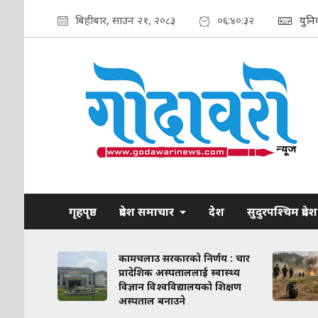
बिहीबार, साउन २१, २०८३
०६:४०:३३
युनि
गृहपृष्ठ
प्रदेश समाचार
देश
सुदुरपश्चिम प्रदेश
ाव कायम
कामचलाउ सरकारको निर्णय : चार
लिका–
प्रादेशिक अस्पताललाई स्वास्थ्य
ठन गरिने
विज्ञान विश्वविद्यालयको शिक्षण
अस्पताल बनाउने