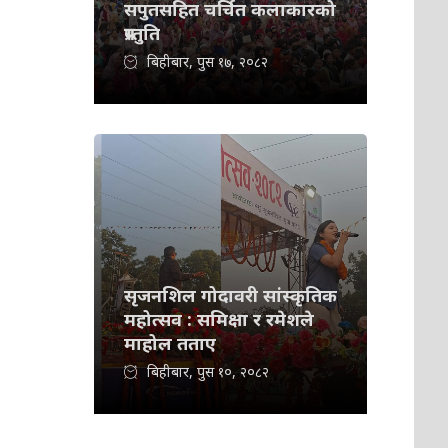
सपुतसहित चर्चित कलाकारको
प्रस्तुति
बिहीबार, पुस १७, २०८२
सृजनशिल गोदावरी सांस्कृतिक
महोत्सव : समिक्षा र रमेशले
माहोल तताए
बिहीबार, पुस १०, २०८२