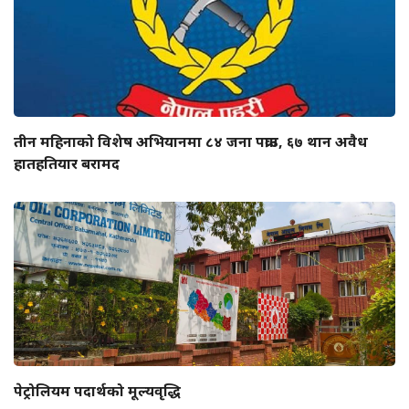
तीन महिनाको विशेष अभियानमा ८४ जना पक्राउ, ६७ थान अवैध
हातहतियार बरामद
पेट्रोलियम पदार्थको मूल्यवृद्धि