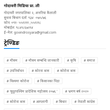
गोदावरी मिडिया प्रा. ली
गोदावरी नगरपालिका २, अत्तरिया कैलाली
सुचना बिभाग दर्ता: ९३४ -०७५/७६
फोन: ०९१- ५५१२११ ,५५१२१८
मोबाईल: ९८४१८६७२१४
ई–मेल:
govindrosyara@gmail.com
ट्रेण्डिङ
# मौसम
# मौसम सम्बन्धि जानकारी
# कृषि
# समाज
# उपनिर्वाचन
# कोरना त्रास
# कोरोना त्रास
# विश्वमा कोरोना
# किसानका पिडा
# ‘सुदुरपश्चिम प्रादेशिक महोत्सव २०७६ ’
# भ्रमण बर्ष २०२०
# कोरोना त्रास
# आगलागी
# बिचार
# नेपाली कांग्रेस