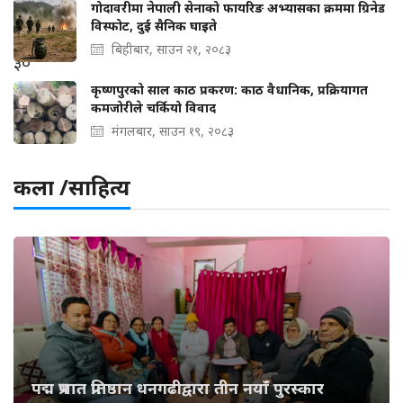
गोदावरीमा नेपाली सेनाको फायरिङ अभ्यासका क्रममा ग्रिनेड
विस्फोट, दुई सैनिक घाइते
बिहीबार, साउन २१, २०८३
कृष्णपुरको साल काठ प्रकरण: काठ वैधानिक, प्रक्रियागत
कमजोरीले चर्कियो विवाद
मंगलबार, साउन १९, २०८३
कला /साहित्य
पद्म प्रभात प्रतिष्ठान धनगढीद्वारा तीन नयाँ पुरस्कार