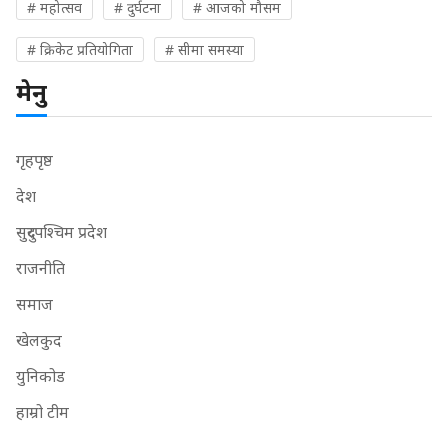
# महोत्सव
# दुर्घटना
# आजको मौसम
# क्रिकेट प्रतियोगिता
# सीमा समस्या
मेनु
गृहपृष्ठ
देश
सुदुरपश्चिम प्रदेश
राजनीति
समाज
खेलकुद
युनिकोड
हाम्रो टीम