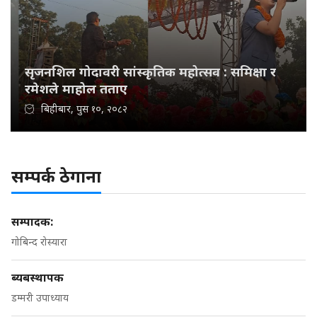
सृजनशिल गोदावरी सांस्कृतिक महोत्सव : समिक्षा र
रमेशले माहोल तताए
बिहीबार, पुस १०, २०८२
सम्पर्क ठेगाना
सम्पादक:
गोबिन्द रोस्यारा
ब्यबस्थापक
डम्मरी उपाध्याय