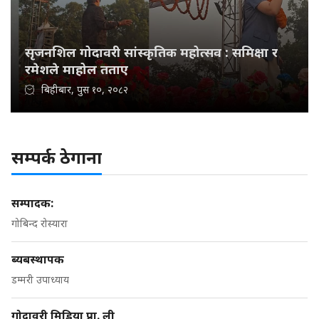
सृजनशिल गोदावरी सांस्कृतिक महोत्सव : समिक्षा र
रमेशले माहोल तताए
बिहीबार, पुस १०, २०८२
सम्पर्क ठेगाना
सम्पादक:
गोबिन्द रोस्यारा
ब्यबस्थापक
डम्मरी उपाध्याय
गोदावरी मिडिया प्रा. ली