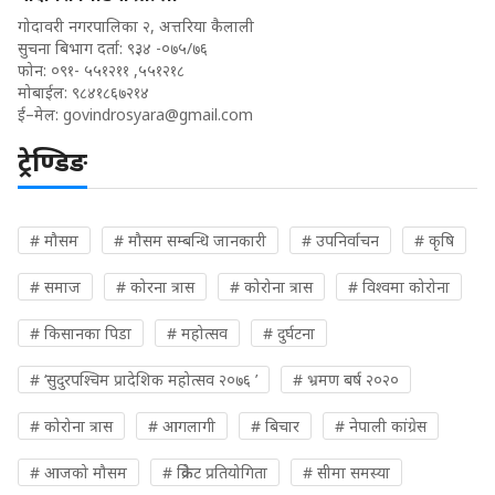
गोदावरी नगरपालिका २, अत्तरिया कैलाली
सुचना बिभाग दर्ता: ९३४ -०७५/७६
फोन: ०९१- ५५१२११ ,५५१२१८
मोबाईल: ९८४१८६७२१४
ई–मेल:
govindrosyara@gmail.com
ट्रेण्डिङ
# मौसम
# मौसम सम्बन्धि जानकारी
# उपनिर्वाचन
# कृषि
# समाज
# कोरना त्रास
# कोरोना त्रास
# विश्वमा कोरोना
# किसानका पिडा
# महोत्सव
# दुर्घटना
# ‘सुदुरपश्चिम प्रादेशिक महोत्सव २०७६ ’
# भ्रमण बर्ष २०२०
# कोरोना त्रास
# आगलागी
# बिचार
# नेपाली कांग्रेस
# आजको मौसम
# क्रिकेट प्रतियोगिता
# सीमा समस्या