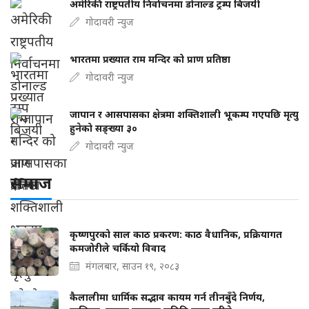
अमेरिकी राष्ट्रपतीय निर्वाचनमा डोनाल्ड ट्रम्प बिजयी
गोदावरी न्युज
भारतमा प्रख्यात राम मन्दिर को प्राण प्रतिष्ठा
गोदावरी न्युज
जापान र आसपासका क्षेत्रमा शक्तिशाली भूकम्प गएपछि मृत्यु
हुनेको सङ्ख्या ३०
गोदावरी न्युज
समाज
कृष्णपुरको साल काठ प्रकरण: काठ वैधानिक, प्रक्रियागत
कमजोरीले चर्कियो विवाद
मंगलबार, साउन १९, २०८३
कैलालीमा धार्मिक सद्भाव कायम गर्न तीनबुँदे निर्णय,