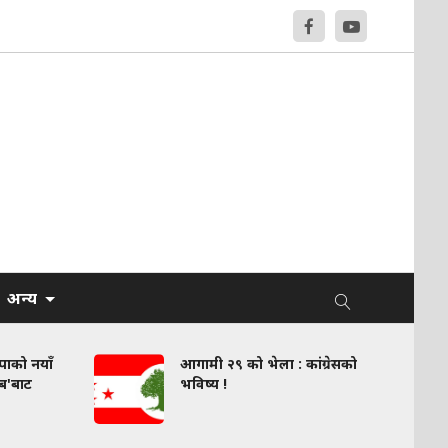
अन्य
वपाको नयाँ
आगामी २९ को भेला : कांग्रेसको
लब'बाट
भविष्य !