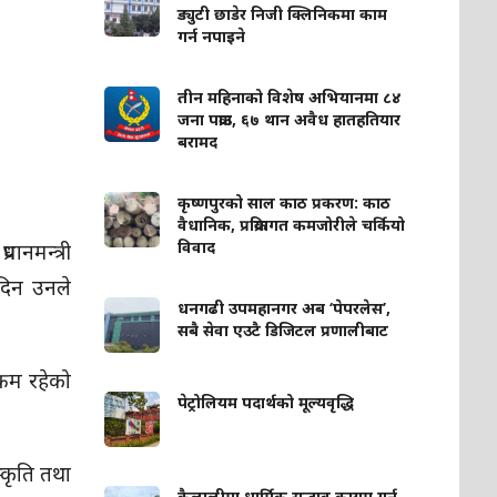
ड्युटी छाडेर निजी क्लिनिकमा काम
गर्न नपाइने
तीन महिनाको विशेष अभियानमा ८४
जना पक्राउ, ६७ थान अवैध हातहतियार
बरामद
कृष्णपुरको साल काठ प्रकरण: काठ
वैधानिक, प्रक्रियागत कमजोरीले चर्कियो
विवाद
ानमन्त्री
 दिन उनले
धनगढी उपमहानगर अब ‘पेपरलेस’,
सबै सेवा एउटै डिजिटल प्रणालीबाट
्रम रहेको
पेट्रोलियम पदार्थको मूल्यवृद्धि
ंस्कृति तथा
कैलालीमा धार्मिक सद्भाव कायम गर्न