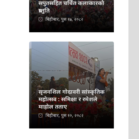
सपुतसहित चर्चित कलाकारको
प्रस्तुति
बिहीबार, पुस १७, २०८२
सृजनशिल गोदावरी सांस्कृतिक
महोत्सव : समिक्षा र रमेशले
माहोल तताए
बिहीबार, पुस १०, २०८२