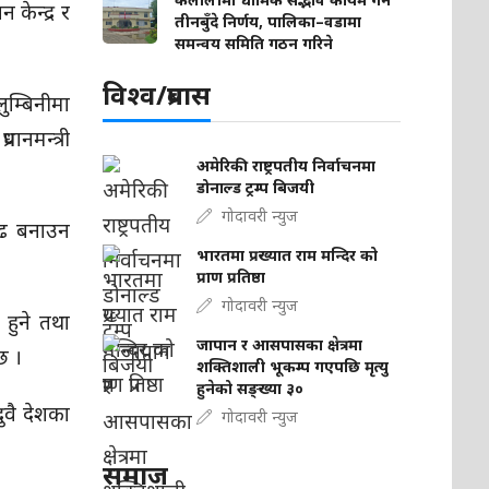
 केन्द्र र
तीनबुँदे निर्णय, पालिका–वडामा
समन्वय समिति गठन गरिने
विश्व/प्रबास
लुम्बिनीमा
धानमन्त्री
अमेरिकी राष्ट्रपतीय निर्वाचनमा
डोनाल्ड ट्रम्प बिजयी
गोदावरी न्युज
गाढ बनाउन
भारतमा प्रख्यात राम मन्दिर को
प्राण प्रतिष्ठा
गोदावरी न्युज
 हुने तथा
जापान र आसपासका क्षेत्रमा
छ ।
शक्तिशाली भूकम्प गएपछि मृत्यु
हुनेको सङ्ख्या ३०
दुवै देशका
गोदावरी न्युज
समाज