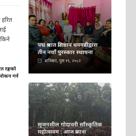
पद्म प्रभात प्रतिष्ठान धनगढीद्वारा
तीन नयाँ पुरस्कार स्थापना
शनिबार, पुस १९, २०८२
त रङ्गको
वलोकन गर्न
सृजनशील गोदावरी साँस्कृतिक
महोत्सवम : आज प्रकाश