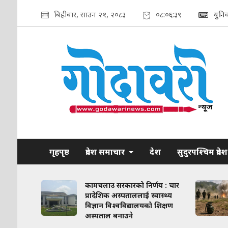
बिहीबार, साउन २१, २०८३
०८:०६:४०
युनि
गृहपृष्ठ
प्रदेश समाचार
देश
सुदुरपश्चिम प्रदेश
ाव कायम
कामचलाउ सरकारको निर्णय : चार
लिका–
प्रादेशिक अस्पताललाई स्वास्थ्य
ठन गरिने
विज्ञान विश्वविद्यालयको शिक्षण
अस्पताल बनाउने