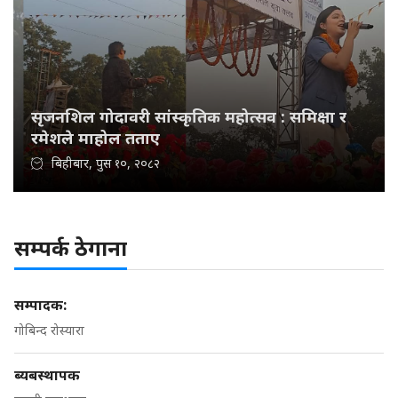
सृजनशिल गोदावरी सांस्कृतिक महोत्सव : समिक्षा र
रमेशले माहोल तताए
बिहीबार, पुस १०, २०८२
सम्पर्क ठेगाना
सम्पादक:
गोबिन्द रोस्यारा
ब्यबस्थापक