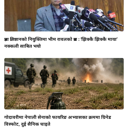
प्रज्ञा प्रतिष्ठानको नियुक्तिमा भीम रावलको प्रश्न : ‘झिक्कै झिक्कै माया’
नक्कली साबित भयो
गोदावरीमा नेपाली सेनाको फायरिङ अभ्यासका क्रममा ग्रिनेड
विस्फोट, दुई सैनिक घाइते