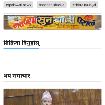
#godawari news
#sangita khadka
#chitra naunyal
प्रतिक्रिया दिनुहोस्
थप समाचार