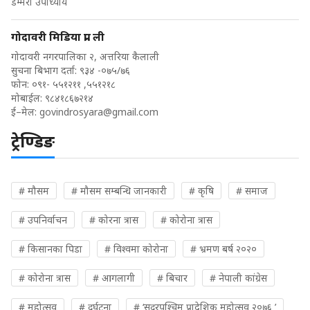
डम्मरी उपाध्याय
गोदावरी मिडिया प्रा. ली
गोदावरी नगरपालिका २, अत्तरिया कैलाली
सुचना बिभाग दर्ता: ९३४ -०७५/७६
फोन: ०९१- ५५१२११ ,५५१२१८
मोबाईल: ९८४१८६७२१४
ई–मेल:
govindrosyara@gmail.com
ट्रेण्डिङ
# मौसम
# मौसम सम्बन्धि जानकारी
# कृषि
# समाज
# उपनिर्वाचन
# कोरना त्रास
# कोरोना त्रास
# किसानका पिडा
# विश्वमा कोरोना
# भ्रमण बर्ष २०२०
# कोरोना त्रास
# आगलागी
# बिचार
# नेपाली कांग्रेस
# महोत्सव
# दुर्घटना
# ‘सुदुरपश्चिम प्रादेशिक महोत्सव २०७६ ’