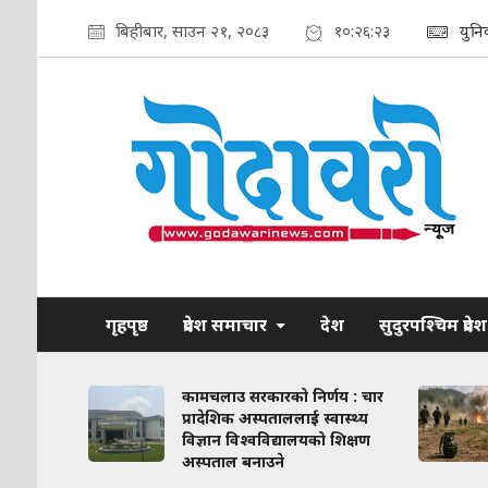
बिहीबार, साउन २१, २०८३
१०:२६:२४
युन
गृहपृष्ठ
प्रदेश समाचार
देश
सुदुरपश्चिम प्रदेश
ाव कायम
कामचलाउ सरकारको निर्णय : चार
लिका–
प्रादेशिक अस्पताललाई स्वास्थ्य
ठन गरिने
विज्ञान विश्वविद्यालयको शिक्षण
अस्पताल बनाउने