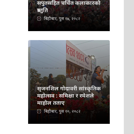
सपुतसहित चर्चित कलाकारको
प्रस्तुति
बिहीबार, पुस १७, २०८२
सृजनशिल गोदावरी सांस्कृतिक
महोत्सव : समिक्षा र रमेशले
माहोल तताए
बिहीबार, पुस १०, २०८२