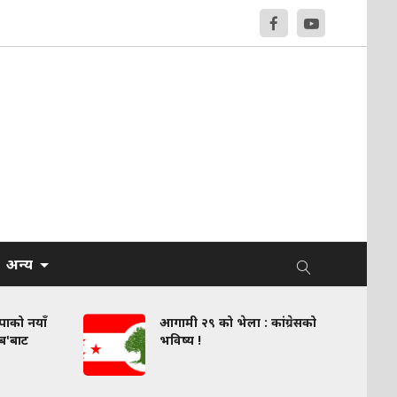
अन्य
वपाको नयाँ
आगामी २९ को भेला : कांग्रेसको
लब'बाट
भविष्य !