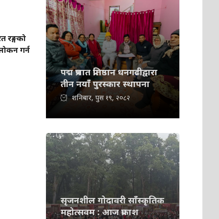
त रङ्गको
वलोकन गर्न
पद्म प्रभात प्रतिष्ठान धनगढीद्वारा
तीन नयाँ पुरस्कार स्थापना
शनिबार, पुस १९, २०८२
सृजनशील गोदावरी साँस्कृतिक
महोत्सवम : आज प्रकाश