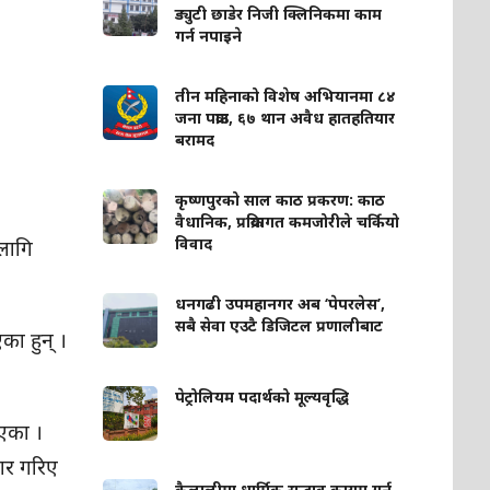
ड्युटी छाडेर निजी क्लिनिकमा काम
गर्न नपाइने
तीन महिनाको विशेष अभियानमा ८४
जना पक्राउ, ६७ थान अवैध हातहतियार
बरामद
कृष्णपुरको साल काठ प्रकरण: काठ
वैधानिक, प्रक्रियागत कमजोरीले चर्कियो
विवाद
 लागि
धनगढी उपमहानगर अब ‘पेपरलेस’,
सबै सेवा एउटै डिजिटल प्रणालीबाट
का हुन् ।
पेट्रोलियम पदार्थको मूल्यवृद्धि
ाएका ।
ार गरिए
कैलालीमा धार्मिक सद्भाव कायम गर्न