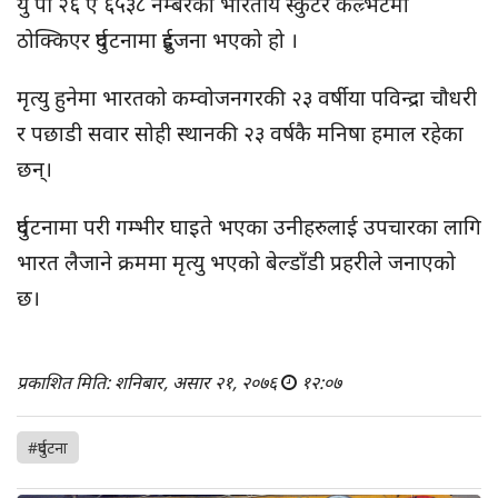
यु पी २६ ए ६५३८ नम्बरको भारतीय स्कुटर कल्र्भटमा
ठोक्किएर दुर्घटनामा दुईजना भएको हो ।
मृत्यु हुनेमा भारतको कम्वोजनगरकी २३ वर्षीया पविन्द्रा चौधरी
र पछाडी सवार सोही स्थानकी २३ वर्षकै मनिषा हमाल रहेका
छन्।
दुर्घटनामा परी गम्भीर घाइते भएका उनीहरुलाई उपचारका लागि
भारत लैजाने क्रममा मृत्यु भएको बेल्डाँडी प्रहरीले जनाएको
छ।
प्रकाशित मिति: शनिबार, असार २१, २०७६
१२:०७
#दुर्घटना