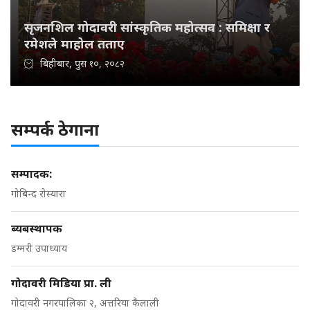
सृजनशिल गोदावरी सांस्कृतिक महोत्सव : समिक्षा र
रमेशले माहोल तताए
बिहीबार, पुस १०, २०८२
सम्पर्क ठेगाना
सम्पादक:
गोबिन्द रोस्यारा
ब्यबस्थापक
डम्मरी उपाध्याय
गोदावरी मिडिया प्रा. ली
गोदावरी नगरपालिका २, अत्तरिया कैलाली