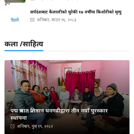
सर्पदंशबाट कैलालीको चुरेकी १७ वर्षीया किशोरीको मृत्यु
शनिबार, साउन १६, २०८३
कला /साहित्य
पद्म प्रभात प्रतिष्ठान धनगढीद्वारा तीन नयाँ पुरस्कार
स्थापना
शनिबार, पुस १९, २०८२