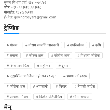
सुचना बिभाग दर्ता: ९३४ -०७५/७६
फोन: ०९१- ५५१२११ ,५५१२१८
मोबाईल: ९८४१८६७२१४
ई–मेल:
govindrosyara@gmail.com
ट्रेण्डिङ
# मौसम
# मौसम सम्बन्धि जानकारी
# उपनिर्वाचन
# कृषि
# समाज
# कोरना त्रास
# कोरोना त्रास
# विश्वमा कोरोना
# किसानका पिडा
# महोत्सव
# दुर्घटना
# ‘सुदुरपश्चिम प्रादेशिक महोत्सव २०७६ ’
# भ्रमण बर्ष २०२०
# कोरोना त्रास
# आगलागी
# बिचार
# नेपाली कांग्रेस
# आजको मौसम
# क्रिकेट प्रतियोगिता
# सीमा समस्या
मेनु