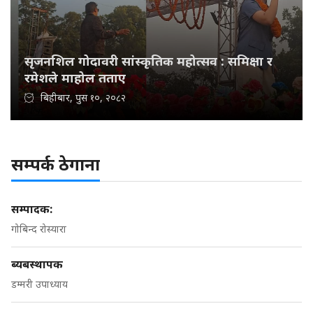
सृजनशिल गोदावरी सांस्कृतिक महोत्सव : समिक्षा र
रमेशले माहोल तताए
बिहीबार, पुस १०, २०८२
सम्पर्क ठेगाना
सम्पादक:
गोबिन्द रोस्यारा
ब्यबस्थापक
डम्मरी उपाध्याय