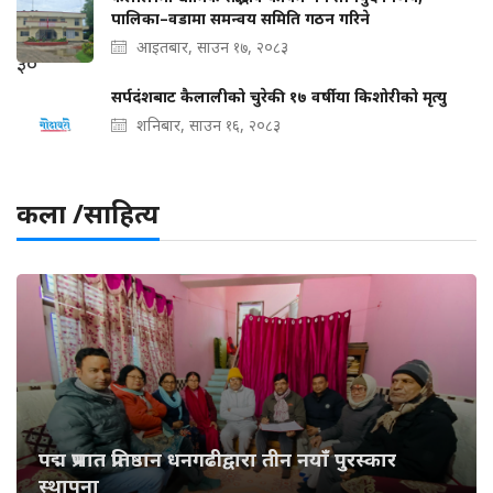
पालिका–वडामा समन्वय समिति गठन गरिने
आइतबार, साउन १७, २०८३
सर्पदंशबाट कैलालीको चुरेकी १७ वर्षीया किशोरीको मृत्यु
शनिबार, साउन १६, २०८३
कला /साहित्य
पद्म प्रभात प्रतिष्ठान धनगढीद्वारा तीन नयाँ पुरस्कार
स्थापना