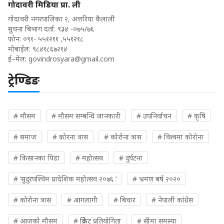
गोदावरी मिडिया प्रा. ली
गोदावरी नगरपालिका २, अत्तरिया कैलाली
सुचना बिभाग दर्ता: ९३४ -०७५/७६
फोन: ०९१- ५५१२११ ,५५१२१८
मोबाईल: ९८४१८६७२१४
ई–मेल:
govindrosyara@gmail.com
ट्रेण्डिङ
# मौसम
# मौसम सम्बन्धि जानकारी
# उपनिर्वाचन
# कृषि
# समाज
# कोरना त्रास
# कोरोना त्रास
# विश्वमा कोरोना
# किसानका पिडा
# महोत्सव
# दुर्घटना
# ‘सुदुरपश्चिम प्रादेशिक महोत्सव २०७६ ’
# भ्रमण बर्ष २०२०
# कोरोना त्रास
# आगलागी
# बिचार
# नेपाली कांग्रेस
# आजको मौसम
# क्रिकेट प्रतियोगिता
# सीमा समस्या