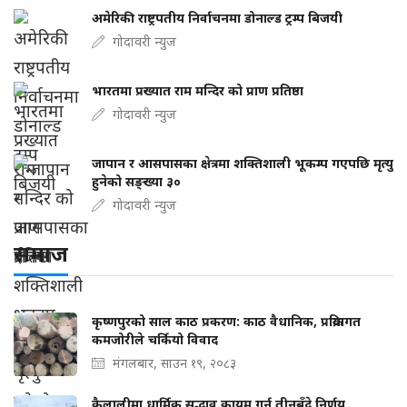
अमेरिकी राष्ट्रपतीय निर्वाचनमा डोनाल्ड ट्रम्प बिजयी
गोदावरी न्युज
भारतमा प्रख्यात राम मन्दिर को प्राण प्रतिष्ठा
गोदावरी न्युज
जापान र आसपासका क्षेत्रमा शक्तिशाली भूकम्प गएपछि मृत्यु
हुनेको सङ्ख्या ३०
गोदावरी न्युज
समाज
कृष्णपुरको साल काठ प्रकरण: काठ वैधानिक, प्रक्रियागत
कमजोरीले चर्कियो विवाद
मंगलबार, साउन १९, २०८३
कैलालीमा धार्मिक सद्भाव कायम गर्न तीनबुँदे निर्णय,