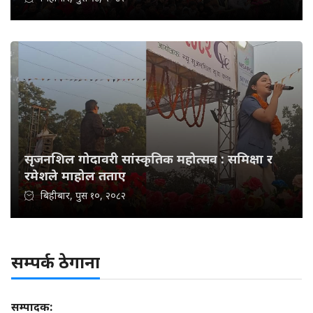
सृजनशिल गोदावरी सांस्कृतिक महोत्सव : समिक्षा र
रमेशले माहोल तताए
बिहीबार, पुस १०, २०८२
सम्पर्क ठेगाना
सम्पादक: