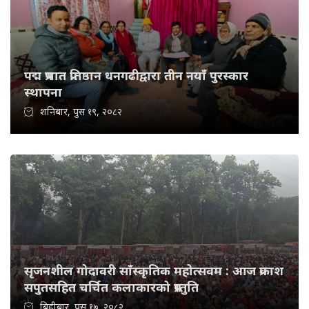
पद्म प्रभात प्रतिष्ठान धनगढीद्वारा तीन नयाँ पुरस्कार
स्थापना
शनिबार, पुस १९, २०८२
सृजनशील गोदावरी साँस्कृतिक महोत्सवम : आज प्रकाश
सपुतसहित चर्चित कलाकारको प्रस्तुति
बिहीबार, पुस १७, २०८२