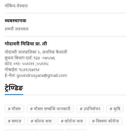
गोबिन्द रोस्यारा
ब्यबस्थापक
डम्मरी उपाध्याय
गोदावरी मिडिया प्रा. ली
गोदावरी नगरपालिका २, अत्तरिया कैलाली
सुचना बिभाग दर्ता: ९३४ -०७५/७६
फोन: ०९१- ५५१२११ ,५५१२१८
मोबाईल: ९८४१८६७२१४
ई–मेल:
govindrosyara@gmail.com
ट्रेण्डिङ
# मौसम
# मौसम सम्बन्धि जानकारी
# उपनिर्वाचन
# कृषि
# समाज
# कोरना त्रास
# कोरोना त्रास
# विश्वमा कोरोना