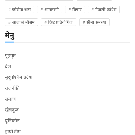
# कोरोना त्रास
# आगलागी
# बिचार
# नेपाली कांग्रेस
# आजको मौसम
# क्रिकेट प्रतियोगिता
# सीमा समस्या
मेनु
गृहपृष्ठ
देश
सुदुरपश्चिम प्रदेश
राजनीति
समाज
खेलकुद
युनिकोड
हाम्रो टीम