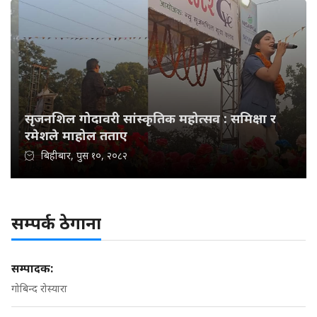
सृजनशिल गोदावरी सांस्कृतिक महोत्सव : समिक्षा र
रमेशले माहोल तताए
बिहीबार, पुस १०, २०८२
सम्पर्क ठेगाना
सम्पादक:
गोबिन्द रोस्यारा