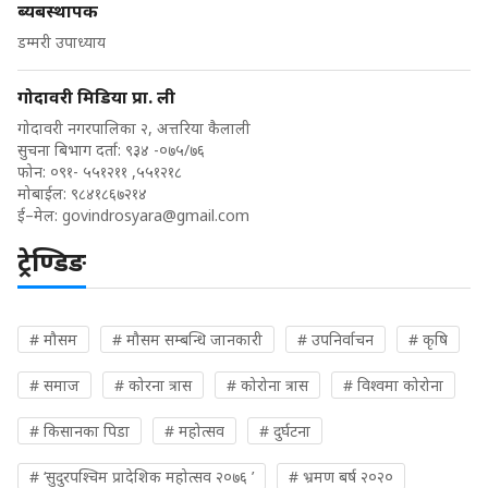
ब्यबस्थापक
डम्मरी उपाध्याय
गोदावरी मिडिया प्रा. ली
गोदावरी नगरपालिका २, अत्तरिया कैलाली
सुचना बिभाग दर्ता: ९३४ -०७५/७६
फोन: ०९१- ५५१२११ ,५५१२१८
मोबाईल: ९८४१८६७२१४
ई–मेल:
govindrosyara@gmail.com
ट्रेण्डिङ
# मौसम
# मौसम सम्बन्धि जानकारी
# उपनिर्वाचन
# कृषि
# समाज
# कोरना त्रास
# कोरोना त्रास
# विश्वमा कोरोना
# किसानका पिडा
# महोत्सव
# दुर्घटना
# ‘सुदुरपश्चिम प्रादेशिक महोत्सव २०७६ ’
# भ्रमण बर्ष २०२०