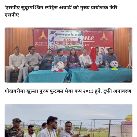
‘एसपीए सुदूरपश्चिम स्पोर्ट्स अवार्ड’ को मुख्य प्रायोजक फेरि
एसपीए
गोदावरीमा खुल्ला पुरुष फुटबल मेयर कप २०८३ हुने, ट्रफी अनावरण