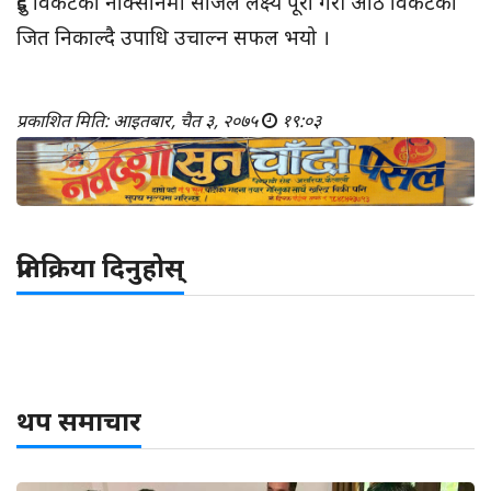
दुई विकेटको नोक्सानमा सजिलै लक्ष्य पूरा गरी आठ विकेटको
जित निकाल्दै उपाधि उचाल्न सफल भयो ।
प्रकाशित मिति: आइतबार, चैत ३, २०७५
१९:०३
प्रतिक्रिया दिनुहोस्
थप समाचार