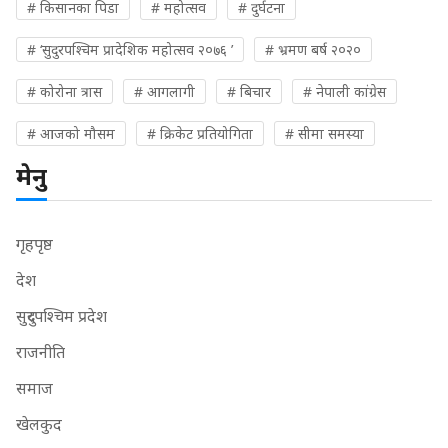
# किसानका पिडा
# महोत्सव
# दुर्घटना
# ‘सुदुरपश्चिम प्रादेशिक महोत्सव २०७६ ’
# भ्रमण बर्ष २०२०
# कोरोना त्रास
# आगलागी
# बिचार
# नेपाली कांग्रेस
# आजको मौसम
# क्रिकेट प्रतियोगिता
# सीमा समस्या
मेनु
गृहपृष्ठ
देश
सुदुरपश्चिम प्रदेश
राजनीति
समाज
खेलकुद