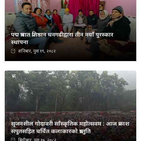
पद्म प्रभात प्रतिष्ठान धनगढीद्वारा तीन नयाँ पुरस्कार
स्थापना
शनिबार, पुस १९, २०८२
सृजनशील गोदावरी साँस्कृतिक महोत्सवम : आज प्रकाश
सपुतसहित चर्चित कलाकारको प्रस्तुति
बिहीबार, पुस १७, २०८२