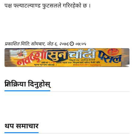
पक्ष फ्ल्याटल्याण्ड फुटसलले गरिरहेको छ ।
प्रकाशित मिति: सोमबार, जेठ ६, २०७६
०७:०५
प्रतिक्रिया दिनुहोस्
थप समाचार