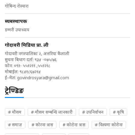
गोबिन्द रोस्यारा
ब्यबस्थापक
डम्मरी उपाध्याय
गोदावरी मिडिया प्रा. ली
गोदावरी नगरपालिका २, अत्तरिया कैलाली
सुचना बिभाग दर्ता: ९३४ -०७५/७६
फोन: ०९१- ५५१२११ ,५५१२१८
मोबाईल: ९८४१८६७२१४
ई–मेल:
govindrosyara@gmail.com
ट्रेण्डिङ
# मौसम
# मौसम सम्बन्धि जानकारी
# उपनिर्वाचन
# कृषि
# समाज
# कोरना त्रास
# कोरोना त्रास
# विश्वमा कोरोना