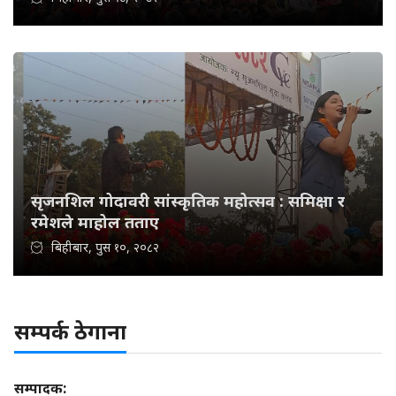
सृजनशिल गोदावरी सांस्कृतिक महोत्सव : समिक्षा र
रमेशले माहोल तताए
बिहीबार, पुस १०, २०८२
सम्पर्क ठेगाना
सम्पादक: